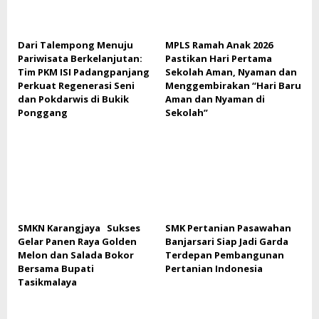
Dari Talempong Menuju
MPLS Ramah Anak 2026
Pariwisata Berkelanjutan:
Pastikan Hari Pertama
Tim PKM ISI Padangpanjang
Sekolah Aman, Nyaman dan
Perkuat Regenerasi Seni
Menggembirakan “Hari Baru
dan Pokdarwis di Bukik
Aman dan Nyaman di
Ponggang
Sekolah”
SMKN Karangjaya Sukses
SMK Pertanian Pasawahan
Gelar Panen Raya Golden
Banjarsari Siap Jadi Garda
Melon dan Salada Bokor
Terdepan Pembangunan
Bersama Bupati
Pertanian Indonesia
Tasikmalaya