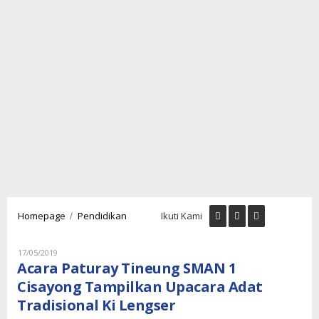
Acara
/
Homepage
Pendidikan
Ikuti Kami
Paturay
Tineung
SMAN
Oleh
17/05/2019
Lintaspena
1
Acara Paturay Tineung SMAN 1
Cisayong
Cisayong Tampilkan Upacara Adat
Tampilkan
Tradisional Ki Lengser
Upacara
Adat