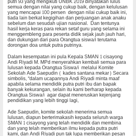
putri 93 yang mengikuti UNBK 2019 dinyatakan lulus
semua dengan nilai yang cukup baik, dengan kelulusan
yang mencapai 100 persen dengan nilai cukup baik ini,
tiada lain berkat kegigihan dan perjuangan anak anaku
sebelum dan sesudah ujian nasional. Dan tentunya
hasil kerja keras para rekan setaf guru yang selama ini
menggembleng para peserta didik sejak jauh jauh hari,
dan dukungan dari para Orangtua siswa/i terutama
dorongan doa untuk putra putrinya.
Dalam kesempatan ini pula Kepala SMAN 1 cisayong
Andi Riyadi M. MPd menyerahkan kembali semua para
lulusan kepada Orangtua Siswa/i melalui Komite
Sekolah Ade Saepudin ( kades santana mekar) Secara
simbolis, “dalam ucapannya Andi Riyadi minta maaf
apabila selama mendidik putra putri ibu dan bapak
banyak kekurangan, selain itu kami berharap kepada
Orangtua Siswa/i agar dapat meneruskan kejenjang
pendidikan yang lebih tinggi lagi,
Ade Saepudin, komite sekolah menerima semua
lulusan, diapun berterimakasih kepada seluruh warga
SMAN 1 cisayong yang telah mendidik dan membina
dan yang telah memberikan ilmu kepada putra putri
kami, dan Andi Riyadi pun tak lupa memberikan pesan