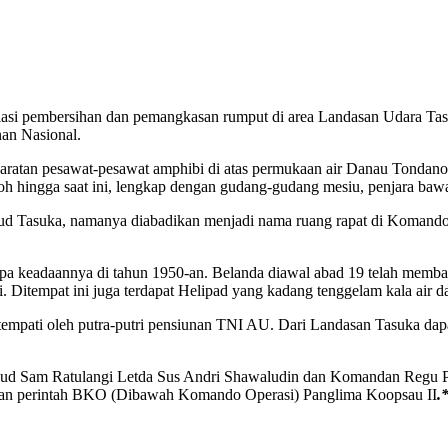
embersihan dan pemangkasan rumput di area Landasan Udara Tasuka.
nan Nasional.
ratan pesawat-pesawat amphibi di atas permukaan air Danau Tondano.
h hingga saat ini, lengkap dengan gudang-gudang mesiu, penjara bawah 
ud Tasuka, namanya diabadikan menjadi nama ruang rapat di Komand
 apa keadaannya di tahun 1950-an. Belanda diawal abad 19 telah membang
itempat ini juga terdapat Helipad yang kadang tenggelam kala air d
empati oleh putra-putri pensiunan TNI AU. Dari Landasan Tasuka dapa
Lanud Sam Ratulangi Letda Sus Andri Shawaludin dan Komandan Regu
kan perintah BKO (Dibawah Komando Operasi) Panglima Koopsau II
.