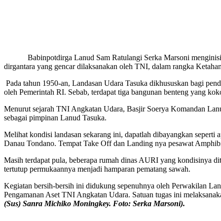
Babinpotdirga Lanud Sam Ratulangi Serka Marsoni menginisiasi p
dirgantara yang gencar dilaksanakan oleh TNI, dalam rangka Ketaha
Pada tahun 1950-an, Landasan Udara Tasuka dikhususkan bagi penda
oleh Pemerintah RI. Sebab, terdapat tiga bangunan benteng yang koko
Menurut sejarah TNI Angkatan Udara, Basjir Soerya Komandan Lan
sebagai pimpinan Lanud Tasuka.
Melihat kondisi landasan sekarang ini, dapatlah dibayangkan seperti
Danau Tondano. Tempat Take Off dan Landing nya pesawat Amphibi. D
Masih terdapat pula, beberapa rumah dinas AURI yang kondisinya dit
tertutup permukaannya menjadi hamparan pematang sawah.
Kegiatan bersih-bersih ini didukung sepenuhnya oleh Perwakilan 
Pengamanan Aset TNI Angkatan Udara. Satuan tugas ini melaksana
(Sus) Sanra Michiko Moningkey. Foto: Serka Marsoni).