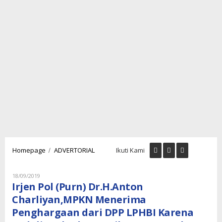
Irjen
/
Homepage
ADVERTORIAL
Ikuti Kami
Pol
(Purn)
Dr.H.Anton
Oleh
18/09/2019
Lintaspena
Charliyan,MPKN
Irjen Pol (Purn) Dr.H.Anton
Menerima
Charliyan,MPKN Menerima
Penghargaan
Penghargaan dari DPP LPHBI Karena
dari
DPP