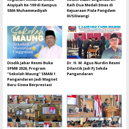
Aisyiyah Ke-109 di Kampus
Raih Dua Medali Emas di
SMA Muhammadiyah
Kejuaraan Piala Pangdam
III/Siliwangi
Disdik Jabar Resmi Buka
Dr. H. M. Agus Nurdin Resmi
SPMB 2026, Program
Dilantik Jadi Pj Sekda
“Sekolah Maung” SMAN 1
Pangandaran
Pangandaran Jadi Magnet
Baru Siswa Berprestasi