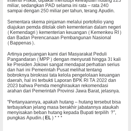
Insentif Fiskal, dipakai menutupi kewajiban hutang 223
miliar, sedangkan PAD selama ini rata – rata 240
sampai dengan 250 miliar per tahun, terang Apudin.
Sementara skema pinjaman melalui portofolio yang
diajukan pemda ditolak oleh kementerian dalam negeri
(Kemendagri) kementerian keuangan (Kemenkeu RI)
dan Badan Perencanaan Pembangunan Nasional
(Bappenas).
Artinya perjuangan kami dari Masyarakat Peduli
Pangandaran (MPP) dengan menyurati hingga 31 kali
ke Presiden Jokowi sangat mendapat perhatian serius
dan hari ini Pemerintah Pusat melihat tentang
bobroknya birokrasi tata kelola pengelolaan keuangan
daerah, hal ini terbukti Laporan BPK RI TA 2022 dan
2023 bahwa Pemda menghiraukan rekomendasi
arahan dari Pemerintah Provinsi Jawa Barat, jelasnya.
“Pertanyaannya, apakah hutang – hutang tersebut bisa
terbayarkan jelang masa berakhir jabatannya ataukah
menyisakan beban hutang kepada Bupati terpilih ?”,
pungkas Apudin.(
EL)***