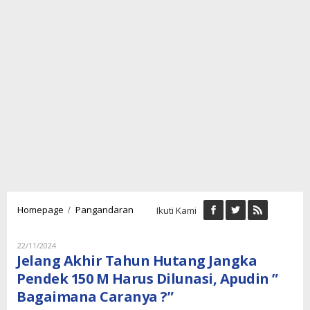
Jelang
/
Homepage
Pangandaran
Ikuti Kami
Akhir
Tahun
Hutang
Oleh
22/11/2024
Lintaspenamedia
Jangka
Jelang Akhir Tahun Hutang Jangka
Pendek
Pendek 150 M Harus Dilunasi, Apudin ”
150
Bagaimana Caranya ?”
M
Harus