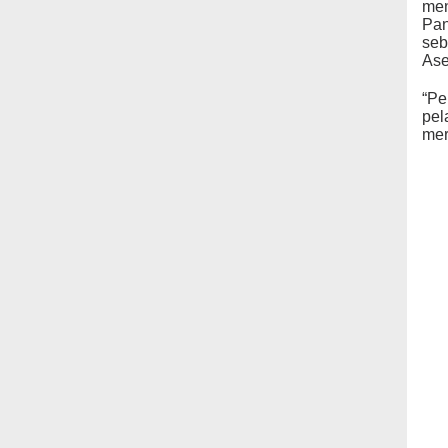
men
Pan
seb
Ase
“Pe
pel
mer