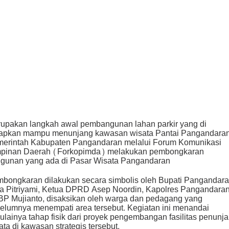
upakan langkah awal pembangunan lahan parkir yang di
apkan mampu menunjang kawasan wisata Pantai Pangandaran
erintah Kabupaten Pangandaran melalui Forum Komunikasi
pinan Daerah (Forkopimda) melakukan pembongkaran
gunan yang ada di Pasar Wisata Pangandaran
bongkaran dilakukan secara simbolis oleh Bupati Pangandar
ra Pitriyami, Ketua DPRD Asep Noordin, Kapolres Pangandara
P Mujianto, disaksikan oleh warga dan pedagang yang
elumnya menempati area tersebut. Kegiatan ini menandai
ulainya tahap fisik dari proyek pengembangan fasilitas penunj
ata di kawasan strategis tersebut.