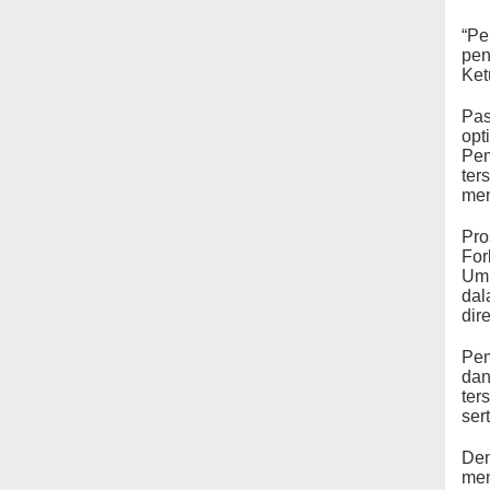
“Pe
pen
Ket
Pas
opt
Pem
ter
men
Pro
For
Umu
dal
dir
Pem
dan
ter
ser
Den
men