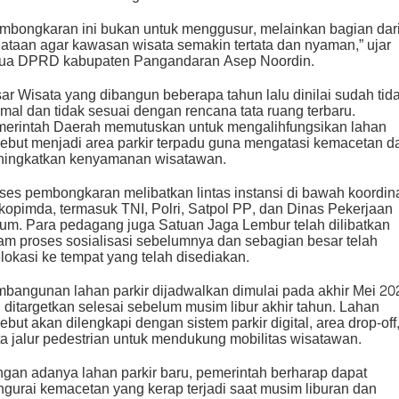
mbongkaran ini bukan untuk menggusur, melainkan bagian dar
ataan agar kawasan wisata semakin tertata dan nyaman,” ujar
ua DPRD kabupaten Pangandaran Asep Noordin.
ar Wisata yang dibangun beberapa tahun lalu dinilai sudah tid
imal dan tidak sesuai dengan rencana tata ruang terbaru.
erintah Daerah memutuskan untuk mengalihfungsikan lahan
sebut menjadi area parkir terpadu guna mengatasi kemacetan d
ingkatkan kenyamanan wisatawan.
ses pembongkaran melibatkan lintas instansi di bawah koordin
kopimda, termasuk TNI, Polri, Satpol PP, dan Dinas Pekerjaan
m. Para pedagang juga Satuan Jaga Lembur telah dilibatkan
am proses sosialisasi sebelumnya dan sebagian besar telah
elokasi ke tempat yang telah disediakan.
bangunan lahan parkir dijadwalkan dimulai pada akhir Mei 20
 ditargetkan selesai sebelum musim libur akhir tahun. Lahan
sebut akan dilengkapi dengan sistem parkir digital, area drop-off
ta jalur pedestrian untuk mendukung mobilitas wisatawan.
gan adanya lahan parkir baru, pemerintah berharap dapat
gurai kemacetan yang kerap terjadi saat musim liburan dan