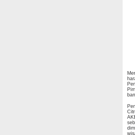
Mer
har
Pem
Pim
ban
Pem
Cit
AKB
seb
dim
wis