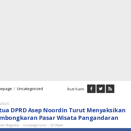
Ketua
/
epage
Uncategorized
Ikuti Kami
DPRD
Asep
Noordin
Oleh
5/2025
Lukman
Turut
tua DPRD Asep Noordin Turut Menyaksikan
Nugraha
Menyaksikan
mbongkaran Pasar Wisata Pangandaran
Pembongkaran
Pasar
-
-
22 Views
an Nugraha
Uncategorized
Wisata