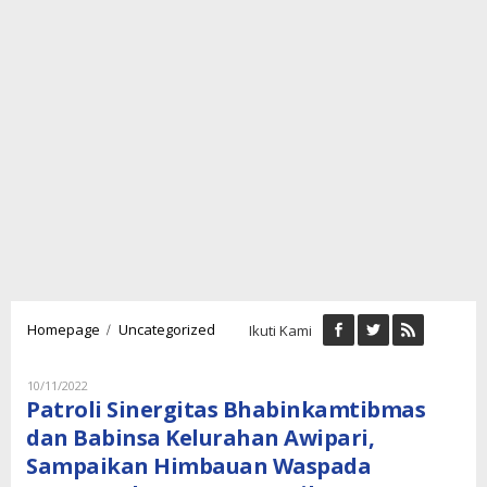
Patroli
/
Homepage
Uncategorized
Ikuti Kami
Sinergitas
Bhabinkamtibmas
dan
Oleh
10/11/2022
Lukman
Babinsa
Patroli Sinergitas Bhabinkamtibmas
Nugraha
Kelurahan
dan Babinsa Kelurahan Awipari,
Awipari,
Sampaikan Himbauan Waspada
Sampaikan
Himbauan