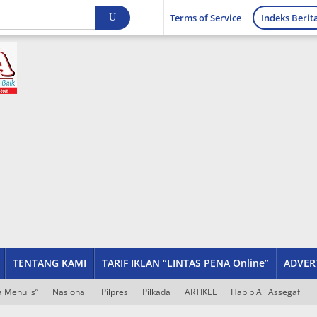
Terms of Service
Indeks Berit
TENTANG KAMI
TARIF IKLAN “LINTAS PENA Online”
ADVER
 Menulis”
Nasional
Pilpres
Pilkada
ARTIKEL
Habib Ali Assegaf