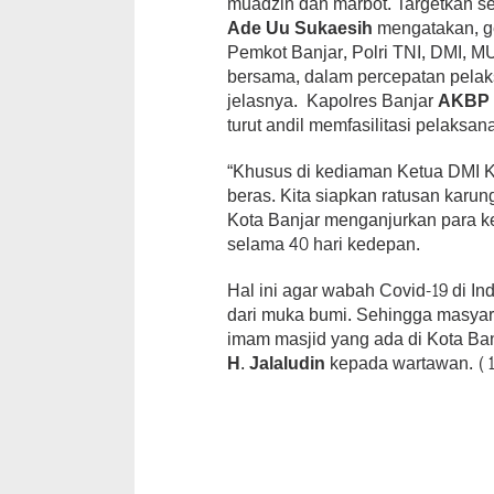
muadzin dan marbot. Targetkan se
Ade Uu Sukaesih
mengatakan, ge
Pemkot Banjar, Polri TNI, DMI, MUI
bersama, dalam percepatan pelaks
jelasnya. Kapolres Banjar
AKBP A
turut andil memfasilitasi pelaksa
“Khusus di kediaman Ketua DMI K
beras. Kita siapkan ratusan karun
Kota Banjar menganjurkan para k
selama 40 hari kedepan.
Hal ini agar wabah Covid-19 di I
dari muka bumi. Sehingga masyara
imam masjid yang ada di Kota Ban
H. Jalaludin
kepada wartawan. (1