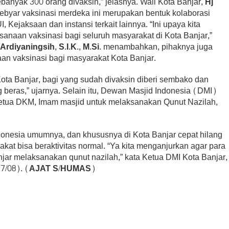
banyak 300 orang divaksin,” jelasnya. Wali Kota Banjar,
Hj
byar vaksinasi merdeka ini merupakan bentuk kolaborasi
, Kejaksaan dan instansi terkait lainnya. “Ini upaya kita
anaan vaksinasi bagi seluruh masyarakat di Kota Banjar,”
rdiyaningsih, S.I.K., M.Si.
menambahkan, pihaknya juga
naan vaksinasi bagi masyarakat Kota Banjar.
ota Banjar, bagi yang sudah divaksin diberi sembako dan
g beras,” ujarnya. Selain itu, Dewan Masjid Indonesia (DMI)
etua DKM, Imam masjid untuk melaksanakan Qunut Nazilah,
ndonesia umumnya, dan khususnya di Kota Banjar cepat hilang
kat bisa beraktivitas normal. “Ya kita menganjurkan agar para
jar melaksanakan qunut nazilah,” kata Ketua DMI Kota Banjar,
7/08). (
AJAT S/HUMAS
)