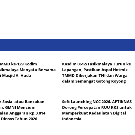
TMMD ke-129 Kodim
Kasdim 0612/Tasikmalaya Turun ke
sikmalaya Menyatu Bersama
Lapangan, Pastikan Aspal Hotmix
i Masjid Al Huda
TMMD Dikerjakan TNI dan Warga
dalam Semangat Gotong Royong
 Sosial atau Bancakan
Soft Launching NCC 2026, APTIKNAS
an: GMNI Mencium
Dorong Percepatan RUU KKS untuk
alan Anggaran Rp.3,014
Memperkuat Kedaulatan Digital
di Dinsos Tahun 2026
Indonesia