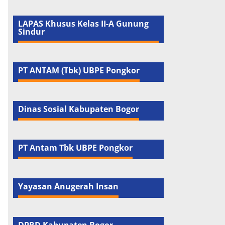
LAPAS Khusus Kelas II-A Gunung
Sindur
PT ANTAM (Tbk) UBPE Pongkor
Dinas Sosial Kabupaten Bogor
PT Antam Tbk UBPE Pongkor
Yayasan Anugerah Insan