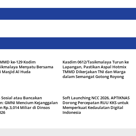
TMMD ke-129 Kodim
Kasdim 0612/Tasikmalaya Turun ke
sikmalaya Menyatu Bersama
Lapangan, Pastikan Aspal Hotmix
i Masjid Al Huda
TMMD Dikerjakan TNI dan Warga
dalam Semangat Gotong Royong
 Sosial atau Bancakan
Soft Launching NCC 2026, APTIKNAS
n: GMNI Mencium Kejanggalan
Dorong Percepatan RUU KKS untuk
 Rp.3,014 Miliar di Dinsos
Memperkuat Kedaulatan Digital
2026
Indonesia