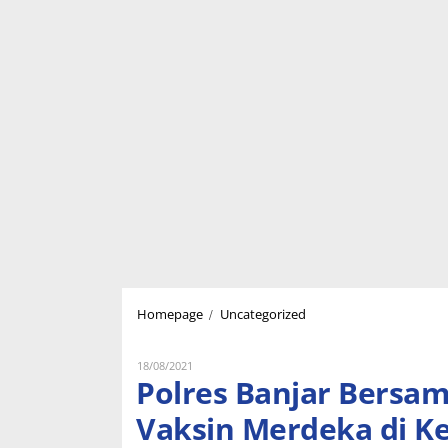
Polres
/
Homepage
Uncategorized
Banjar
Bersama
DMI
Oleh
18/08/2021
Lukman
Polres Banjar Bersam
Kota
Nugraha
Banjar
Vaksin Merdeka di K
Gelar
Gerai