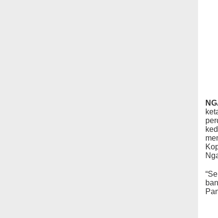
NG
ket
per
ked
mem
Kop
Nga
“Se
ban
Pan