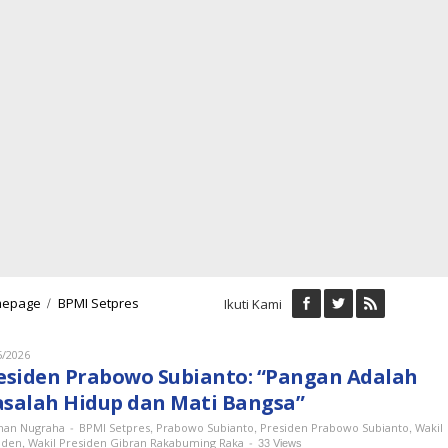
Presiden
/
epage
BPMI Setpres
Ikuti Kami
Prabowo
Subianto:
"Pangan
Oleh
5/2026
Lukman
Adalah
esiden Prabowo Subianto: “Pangan Adalah
Nugraha
Masalah
salah Hidup dan Mati Bangsa”
Hidup
dan
-
,
,
,
an Nugraha
BPMI Setpres
Prabowo Subianto
Presiden Prabowo Subianto
Wakil
,
Mati
-
33 Views
iden
Wakil Presiden Gibran Rakabuming Raka