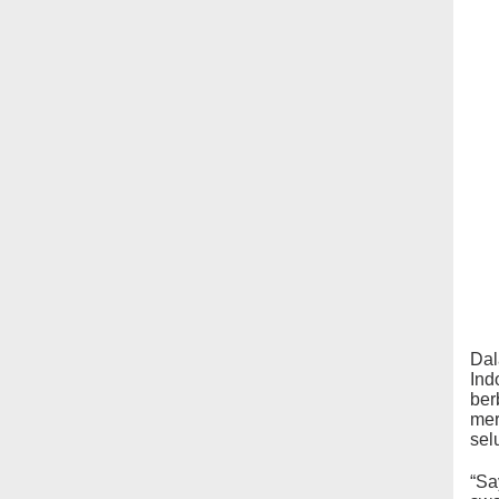
Dal
Ind
ber
mer
sel
“Sa