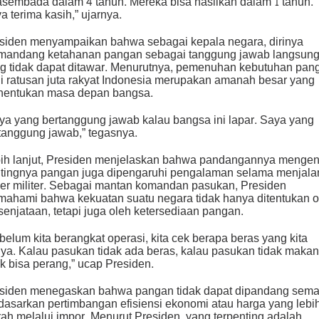
sembada dalam 4 tahun. Mereka bisa hasilkan dalam 1 tahun.
a terima kasih,” ujarnya.
siden menyampaikan bahwa sebagai kepala negara, dirinya
andang ketahanan pangan sebagai tanggung jawab langsun
g tidak dapat ditawar. Menurutnya, pemenuhan kebutuhan pan
i ratusan juta rakyat Indonesia merupakan amanah besar yang
entukan masa depan bangsa.
ya yang bertanggung jawab kalau bangsa ini lapar. Saya yang
tanggung jawab,” tegasnya.
ih lanjut, Presiden menjelaskan bahwa pandangannya mengen
tingnya pangan juga dipengaruhi pengalaman selama menjala
ier militer. Sebagai mantan komandan pasukan, Presiden
ahami bahwa kekuatan suatu negara tidak hanya ditentukan o
senjataan, tetapi juga oleh ketersediaan pangan.
belum kita berangkat operasi, kita cek berapa beras yang kita
ya. Kalau pasukan tidak ada beras, kalau pasukan tidak makan
ak bisa perang,” ucap Presiden.
siden menegaskan bahwa pangan tidak dapat dipandang sema
dasarkan pertimbangan efisiensi ekonomi atau harga yang lebi
ah melalui impor. Menurut Presiden, yang terpenting adalah