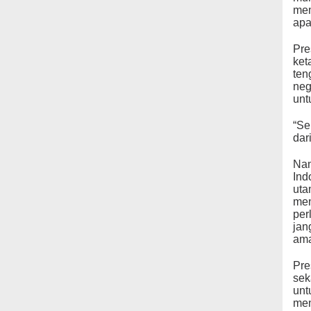
mem
apa
Pre
ket
ten
neg
unt
“Se
dar
Nam
Ind
uta
men
per
jan
ama
Pre
sek
unt
men