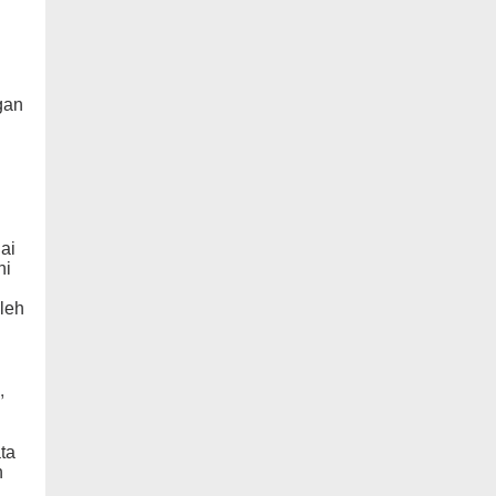
g
gan
ai
ni
leh
,
ta
h