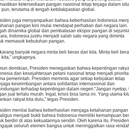
astikan ketersediaan pangan nasional tetap terjaga dalam situ
 pun, terutama di tengah ketidakpastian global.
siden juga menyampaikan bahwa keberhasilan Indonesia men
ahanan pangan kini mulai mendapat perhatian dari negara lain.
gah dinamika global dan pembatasan ekspor pangan di sejuml
ara, Indonesia justru menjadi salah satu negara yang diminta
uk memasok kebutuhan pangan.
karang banyak negara minta beli beras dari kita. Minta beli ber
i kita,” ungkapnya.
un demikian, Presiden menegaskan bahwa kepentingan rakya
onesia dan kesejahteraan petani nasional tetap menjadi priorita
ma pemerintah. Presiden meminta agar setiap kebijakan tetap
jaga keseimbangan antara solidaritas internasional dan
lindungan terhadap kepentingan dalam negeri.“Jangan nyetop, 
gan jual terlalu murah. Ingat, krisis bisa lama ini. Yang utama kit
nkan rakyat kita dulu,” tegas Presiden.
siden menilai bahwa keberhasilan menjaga ketahanan pangan
aligus menjadi bukti bahwa Indonesia memiliki kemampuan be
uk berdiri di atas kekuatannya sendiri. Oleh karena itu, Presiden
gajak seluruh elemen bangsa untuk meninggalkan rasa renda