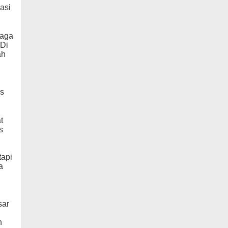
asi
jaga
 Di
ah
as
t
s
tapi
a
sar
h