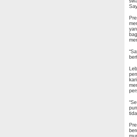
swa
Say
Pre
mem
yan
bag
men
“Sa
ber
Leb
pen
kar
mem
per
“Se
pun
tid
Pre
ber
mur