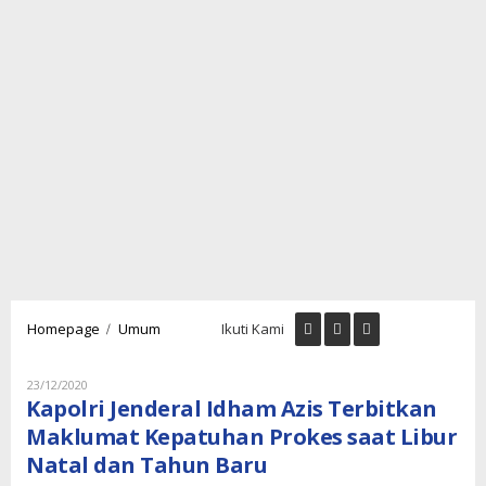
Kapolri
/
Homepage
Umum
Ikuti Kami
Jenderal
Idham
Azis
Oleh
23/12/2020
Lukman
Terbitkan
Kapolri Jenderal Idham Azis Terbitkan
Nugraha
Maklumat
Maklumat Kepatuhan Prokes saat Libur
Kepatuhan
Natal dan Tahun Baru
Prokes
saat