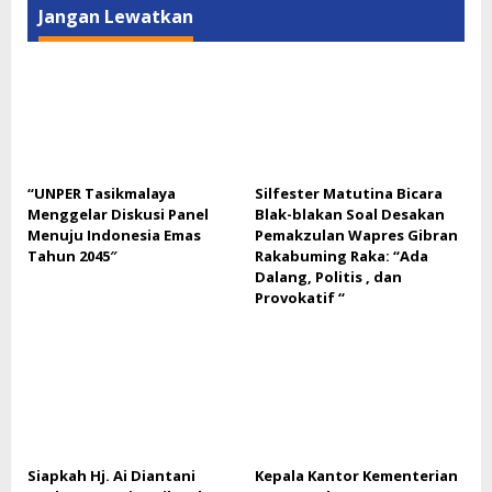
Jangan Lewatkan
“UNPER Tasikmalaya
Silfester Matutina Bicara
Menggelar Diskusi Panel
Blak-blakan Soal Desakan
Menuju Indonesia Emas
Pemakzulan Wapres Gibran
Tahun 2045″
Rakabuming Raka: “Ada
Dalang, Politis , dan
Provokatif “
Siapkah Hj. Ai Diantani
Kepala Kantor Kementerian