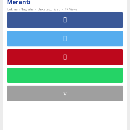
Meranti
Singgah
Bersilaturahmi
-
-
47 Views
Lukman Nugraha
Uncategorized
ke
Polres
Meranti