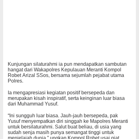
Kunjungan silaturahmi ia pun mendapatkan sambutan
hangat dari Wakapolres Kepulauan Meranti Kompol
Robet Arizal SSos, bersama sejumlah pejabat utama
Polres.
Ia mengapresiasi kegiatan positif bersepeda dan
merupakan kisah inspiratif, serta keinginan luar biasa
dari Muhammad Yusuf.
“Ini sungguh luar biasa. Jauh-jauh bersepeda, pak
Yusuf menyempatkan diri singgah ke Mapolres Meranti
untuk bersilaturahmi. Salut buat beliau, di usia yang
sudah senja masih punya semangat tinggi untuk
menjelajah dunia,” ungkap Kompol Robet usai giat.