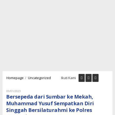
Bersepeda
/
Homepage
Uncategorized
Ikuti Kami
dari
Sumbar
ke
Oleh
09/01/2023
Lukman
Mekah,
Bersepeda dari Sumbar ke Mekah,
Nugraha
Muhammad
Muhammad Yusuf Sempatkan Diri
Yusuf
Singgah Bersilaturahmi ke Polres
Sempatkan
Diri