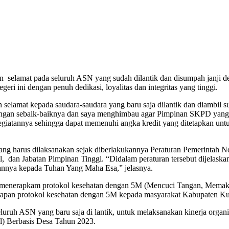
lamat pada seluruh ASN yang sudah dilantik dan disumpah janji de
 ini dengan penuh dedikasi, loyalitas dan integritas yang tinggi.
t kepada saudara-saudara yang baru saja dilantik dan diambil sump
engan sebaik-baiknya dan saya menghimbau agar Pimpinan SKPD yan
ir kegiatannya sehingga dapat memenuhi angka kredit yang ditetapkan 
arus dilaksanakan sejak diberlakukannya Peraturan Pemerintah Nom
, dan Jabatan Pimpinan Tinggi. “Didalam peraturan tersebut dijelaska
aannya kepada Tuhan Yang Maha Esa,” jelasnya.
nerapkam protokol kesehatan dengan 5M (Mencuci Tangan, Memaka
nerapan protokol kesehatan dengan 5M kepada masyarakat Kabupaten 
SN yang baru saja di lantik, untuk melaksanakan kinerja organisas
) Berbasis Desa Tahun 2023.