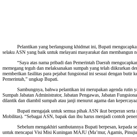
Pelantikan yang berlangsung khidmat ini, Bupati mengucapkan se
selaku ASN yang baik untuk melayani masyarakat dan membangun negeri
“Saya atas nama pribadi dan Pemerintah Daerah mengucapkan selama
memegang teguh dan melaksanakan sumpah yang telah diikrarkan d
memberikan fasilitas para pejabat fungsional ini sesuai dengan but
Pemerintah,” ungkap Bupati.
Sambungnya, bahwa pelantikan ini merupakan agenda rutin yang h
Sumpah Jabatan Administrator, Jabatan Pengawas, Jabatan Fungsional
dilantik dan diambil sumpah atau janji menurut agama dan kepercay
Bupati mengajak untuk semua pihak ASN ikut berperan serta me
Mobilitas). “Sebagai ASN, bapak dan ibu harus menjadi contoh pe
Sebelum mengakhiri sambutannya Bupati berpesan, kepada seluruh A
untuk mencapai Visi Misi Kuningan MAJU (Ma’mur, Agamis, Pinujul