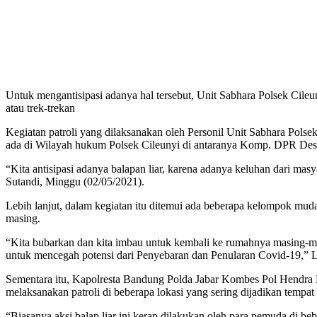
Untuk mengantisipasi adanya hal tersebut, Unit Sabhara Polsek Cileun
atau trek-trekan
Kegiatan patroli yang dilaksanakan oleh Personil Unit Sabhara Pols
ada di Wilayah hukum Polsek Cileunyi di antaranya Komp. DPR Des
“Kita antisipasi adanya balapan liar, karena adanya keluhan dari mas
Sutandi, Minggu (02/05/2021).
Lebih lanjut, dalam kegiatan itu ditemui ada beberapa kelompok mud
masing.
“Kita bubarkan dan kita imbau untuk kembali ke rumahnya masing-ma
untuk mencegah potensi dari Penyebaran dan Penularan Covid-19,” L
Sementara itu, Kapolresta Bandung Polda Jabar Kombes Pol Hendra
melaksanakan patroli di beberapa lokasi yang sering dijadikan tempat 
“Biasanya aksi balap liar ini kerap dilakukan oleh para pemuda di b