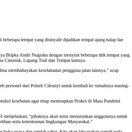
 beberapa tempat yang disinyalir dijadikan tempat ajang balap liar
nya Bripka Andri Nugraha dengan menyisir beberapa titik tempat yang
a Cinunuk, Lapang Trail dan Tempat lainnya.
juga bisa membahayakan keselamatan pengguna jalan lainnya,” ucap
eh personel dari Polsek Cileunyi untuk kembali ke rumahnya masing-
otokol kesehatan agar tetap menerapkan Prokes di Masa Pandemi
H menjelaskan, “pihaknya akan terus menurunkan anggotanya untuk
tertiban serta ketentraman lingkungan Masyarakat.”
 buka puasa dan setelah sahur. Kita akan laksanakan patroli pada