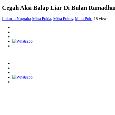
Cegah Aksi Balap Liar Di Bulan Ramadhan
Lukman Nugraha
-
Mitra Polda
,
Mitra Polres
,
Mitra Polri
-
18 views