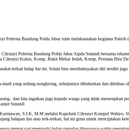
yi Polresta Bandung Polda Jabar rutin melaksanakan kegiatan Patroli di
ek Cileunyi Polresta Bandung Polda Jabar Aipda Sutandi bersama rekan
a Cileunyi Kulon, Komp. Bukit Mekar Indah, Komp. Permata Biru Des
yarakat terkait balap liar ini. Selain bisa membahayakan diri sendiri 
a-mudi yang sedang nongkrong, selanjutnya dibubarkan dan diimbau ol
sing, dan kita ingatkan juga kepada warga yang tidak menerapkan pr
anjut Sutandi
 Kurniawan, S.I.K, M.M melalui Kapolsek Cileunyi Kompol Wahyo, S
ajang balapan liar atau trek-trekan, hal ini guna untuk menciptakan ke
eberapa tempat saat memasuki bulan ramadan khususnya waktu menjelang