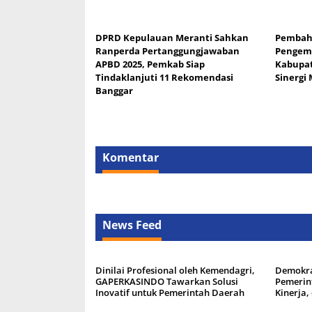
DPRD Kepulauan Meranti Sahkan
Pembah
Ranperda Pertanggungjawaban
Pengemb
APBD 2025, Pemkab Siap
Kabupat
Tindaklanjuti 11 Rekomendasi
Sinergi
Banggar
Komentar
News Feed
Dinilai Profesional oleh Kemendagri,
Demokra
GAPERKASINDO Tawarkan Solusi
Pemerin
Inovatif untuk Pemerintah Daerah
Kinerja,