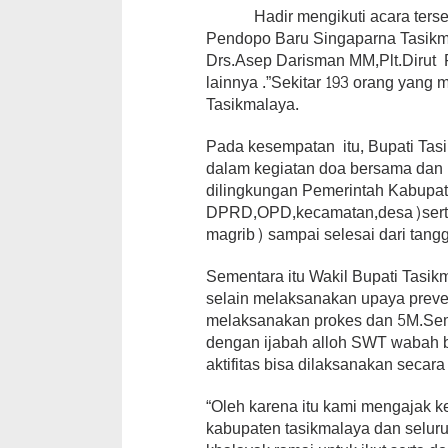
Hadir mengikuti acara tersebut
Pendopo Baru Singaparna Tasikma
Drs.Asep Darisman MM,Plt.Dirut
lainnya .”Sekitar 193 orang yang 
Tasikmalaya.
Pada kesempatan itu, Bupati Tas
dalam kegiatan doa bersama dan
dilingkungan Pemerintah Kabupat
DPRD,OPD,kecamatan,desa)serta 
magrib) sampai selesai dari tangg
Sementara itu Wakil Bupati Tasi
selain melaksanakan upaya preven
melaksanakan prokes dan 5M.Semog
dengan ijabah alloh SWT wabah b
aktifitas bisa dilaksanakan secara
“Oleh karena itu kami mengajak 
kabupaten tasikmalaya dan selu