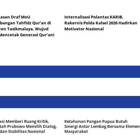
asan Draf MoU
Internalisasi Polantas KARIB,
angan Tahfidz Qur’an di
Rakernis Polda Kalsel 2026 Hadirkan
en Tasikmalaya, Wujud
Motivator Nasional
 Mencetak Generasi Qur’ani
si Memberi Ruang Kritik,
Ketahanan Pangan Papua Butuh
tah Prabowo Memilih Dialog,
Sinergi Antar Lembag Bersama Elemen
 dan Stabilitas Nasional
Masyarakat