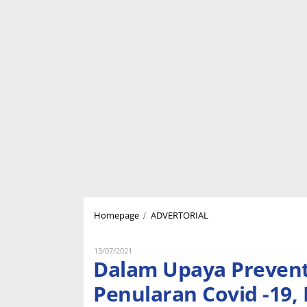
Dalam
/
Homepage
ADVERTORIAL
Upaya
Preventif
dan
Oleh
13/07/2021
Lukman
Dalam Upaya Prevent
Persuatif
Nugraha
Mencegah
Penularan Covid -19,
Penularan
Covid