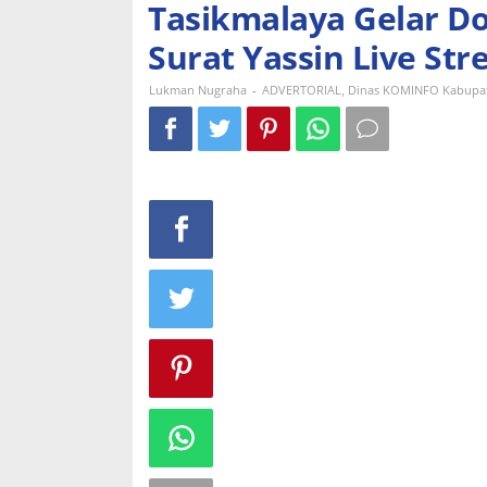
Tasikmalaya Gelar D
-19,
Bupati
Surat Yassin Live St
dan
Wakil
Bupati
-
,
Lukman Nugraha
ADVERTORIAL
Dinas KOMINFO Kabupat
Tasikmalaya
Gelar
Do'a
Bersama
dan
Pembacaan
Surat
Yassin
Live
Streaming