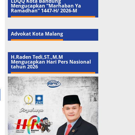
LDQQ Kota Bandung
Mengucapkan “Marhaban Ya
Ramadhan” 1447-H/ 2026-M
Advokat Kota Malang
H.Raden Tedi,ST.,M.M
Mengucapkan Hari Pers Nasional
tahun 2026