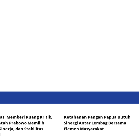
si Memberi Ruang Kritik,
Ketahanan Pangan Papua Butuh
ntah Prabowo Memilih
Sinergi Antar Lembag Bersama
Kinerja, dan Stabilitas
Elemen Masyarakat
l