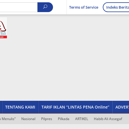
Terms of Service
Indeks Berit
TENTANG KAMI
TARIF IKLAN “LINTAS PENA Online”
ADVER
 Menulis”
Nasional
Pilpres
Pilkada
ARTIKEL
Habib Ali Assegaf