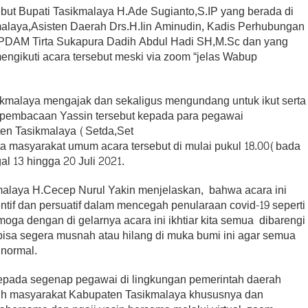
 Bupati Tasikmalaya H.Ade Sugianto,S.IP yang berada di
laya,Asisten Daerah Drs.H.Iin Aminudin, Kadis Perhubungan
 PDAM Tirta Sukapura Dadih Abdul Hadi SH,M.Sc dan yang
mengikuti acara tersebut meski via zoom “jelas Wabup
ikmalaya mengajak dan sekaligus mengundang untuk ikut serta
 pembacaan Yassin tersebut kepada para pegawai
en Tasikmalaya (Setda,Set
masyarakat umum acara tersebut di mulai pukul 18.00(bada
al 13 hingga 20 Juli 2021.
kmalaya H.Cecep Nurul Yakin menjelaskan, bahwa acara ini
tif dan persuatif dalam mencegah penularaan covid-19 seperti
a dengan di gelarnya acara ini ikhtiar kita semua dibarengi
isa segera musnah atau hilang di muka bumi ini agar semua
 normal.
kepada segenap pegawai di lingkungan pemerintah daerah
ruh masyarakat Kabupaten Tasikmalaya khususnya dan