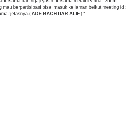
doabersama dan ngaji yasin bersama melalui virtual zoom
 mau berpartisipasi bisa masuk ke laman beikut meeting id :
ama.”jelasnya
.(ADE BACHTIAR ALIF)*