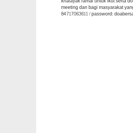
khalayak ramai untuk ikut serta 
meeting dan bagi masyarakat yang
84717063611 / password: doabers