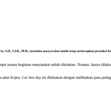
ia, S.H., S.I.K., M.H., meminta masyarakat untuk tetap menerapkan protokol ke
mpir semua kegiatan masyarakat sudah diizinkan. Namun, hanya dilaku
lun-alun Kajen. Car free day ini dilakukan dengan melibatkan para pe