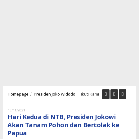
Hari
/
Homepage
Presiden Joko Widodo
Ikuti Kami
Kedua
di
NTB,
Oleh
13/11/2021
Lukman
Presiden
Hari Kedua di NTB, Presiden Jokowi
Nugraha
Jokowi
Akan Tanam Pohon dan Bertolak ke
Akan
Papua
Tanam
Pohon