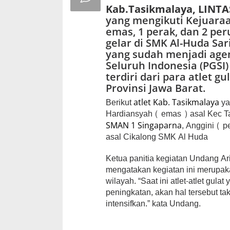
Kab.Tasikmalaya, LINT
yang mengikuti Kejuaraa
emas, 1 perak, dan 2 per
gelar di SMK Al-Huda Sar
yang sudah menjadi age
Seluruh Indonesia (PGSI) 
terdiri dari para atlet g
Provinsi Jawa Barat.
Berikut
ya
atlet Kab. Tasikmalaya
Hardiansyah ( emas ) asal Kec Ta
, Anggini ( 
SMAN 1 Singaparna
asal Cikalong SMK Al Huda
Ketua panitia kegiatan Undang Ar
mengatakan kegiatan ini merupaka
wilayah. “Saat ini atlet-atlet gu
peningkatan, akan hal tersebut ta
intensifkan.” kata Undang.