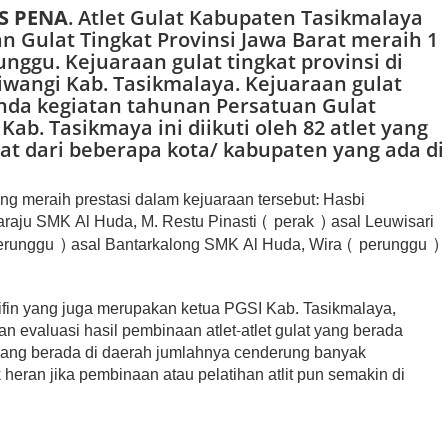
AS PENA
. Atlet Gulat Kabupaten Tasikmalaya
n Gulat Tingkat Provinsi Jawa Barat meraih 1
unggu. Kejuaraan gulat tingkat provinsi di
iwangi Kab. Tasikmalaya. Kejuaraan gulat
nda kegiatan tahunan Persatuan Gulat
Kab. Tasikmaya ini diikuti oleh 82 atlet yang
ulat dari beberapa kota/ kabupaten yang ada di
ng meraih prestasi dalam kejuaraan tersebut: Hasbi
raju SMK Al Huda, M. Restu Pinasti ( perak ) asal Leuwisari
perunggu ) asal Bantarkalong SMK Al Huda, Wira ( perunggu )
ifin yang juga merupakan ketua PGSI Kab. Tasikmalaya,
n evaluasi hasil pembinaan atlet-atlet gulat yang berada
lat yang berada di daerah jumlahnya cenderung banyak
k heran jika pembinaan atau pelatihan atlit pun semakin di