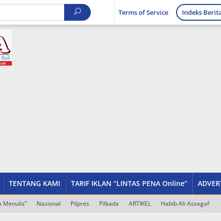
Terms of Service
Indeks Berit
TENTANG KAMI
TARIF IKLAN “LINTAS PENA Online”
ADVER
 Menulis”
Nasional
Pilpres
Pilkada
ARTIKEL
Habib Ali Assegaf