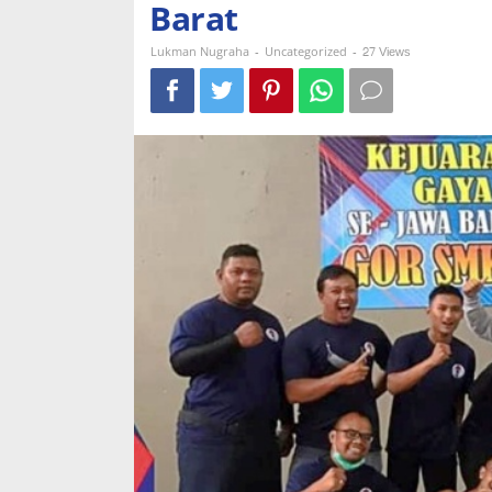
Barat
2
Perunggu
Kejuaraan
-
-
27 Views
Lukman Nugraha
Uncategorized
Gulat
Tingkat
Provinsi
Jawa
Barat