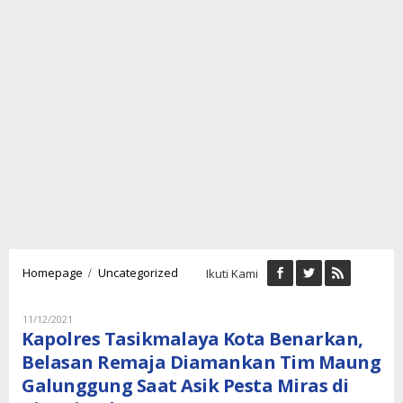
Kapolres
/
Homepage
Uncategorized
Ikuti Kami
Tasikmalaya
Kota
Benarkan,
Oleh
11/12/2021
Lukman
Belasan
Kapolres Tasikmalaya Kota Benarkan,
Nugraha
Remaja
Belasan Remaja Diamankan Tim Maung
Diamankan
Galunggung Saat Asik Pesta Miras di
Tim
Maung