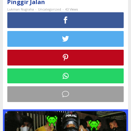
Pinggir Jalan
Galunggung
Saat
-
-
43 Views
Lukman Nugraha
Uncategorized
Asik
Pesta
Miras
di
Pinggir
Jalan