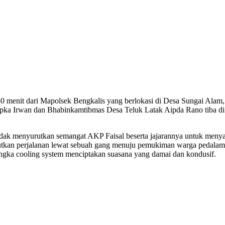
40 menit dari Mapolsek Bengkalis yang berlokasi di Desa Sungai Ala
pka Irwan dan Bhabinkamtibmas Desa Teluk Latak Aipda Rano tiba di
tidak menyurutkan semangat AKP Faisal beserta jajarannya untuk menya
kan perjalanan lewat sebuah gang menuju pemukiman warga pedalaman
ngka cooling system menciptakan suasana yang damai dan kondusif.