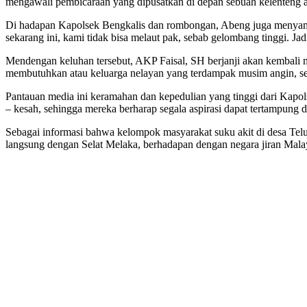
mengawali pembicaraan yang dipusatkan di depan sebuah kelenteng at
Di hadapan Kapolsek Bengkalis dan rombongan, Abeng juga menyampai
sekarang ini, kami tidak bisa melaut pak, sebab gelombang tinggi. Ja
Mendengan keluhan tersebut, AKP Faisal, SH berjanji akan kembali
membutuhkan atau keluarga nelayan yang terdampak musim angin, seh
Pantauan media ini keramahan dan kepedulian yang tinggi dari Kap
– kesah, sehingga mereka berharap segala aspirasi dapat tertampung 
Sebagai informasi bahwa kelompok masyarakat suku akit di desa Tel
langsung dengan Selat Melaka, berhadapan dengan negara jiran Mala