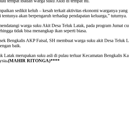
au tempat ibadah warga suku Akid di tempat itu.
kan sedikit keluh – kesah terkait aktivitas ekonomi warganya yang m
di tentunya akan berpengaruh terhadap pendapatan keluarga,” tuturnya.
 mendatangi warga suku Akit Desa Teluk Latak, pada program Jumat c
ingga tidak bisa menangkap ikan seperti biasa.
olsek Bengkalis AKP Faisal, SH membuat warga suku akit Desa Teluk L
dengan baik.
uk Latak merupakan suku asli di pulau terluar Kecamatan Bengkalis 
ysia
.(MAHIR RITONGA)****