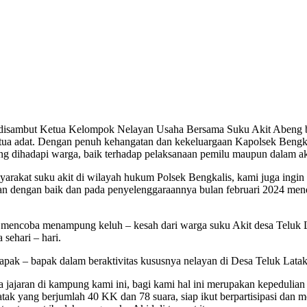
 disambut Ketua Kelompok Nelayan Usaha Bersama Suku Akit Abeng be
tua adat. Dengan penuh kehangatan dan kekeluargaan Kapolsek Bengka
ng dihadapi warga, baik terhadap pelaksanaan pemilu maupun dalam akti
asyarakat suku akit di wilayah hukum Polsek Bengkalis, kami juga ingi
usikan dengan baik dan pada penyelenggaraannya bulan februari 2024 me
ga mencoba menampung keluh – kesah dari warga suku Akit desa Teluk L
sehari – hari.
apak – bapak dalam beraktivitas kususnya nelayan di Desa Teluk Latak
jajaran di kampung kami ini, bagi kami hal ini merupakan kepedulian p
ak yang berjumlah 40 KK dan 78 suara, siap ikut berpartisipasi dan