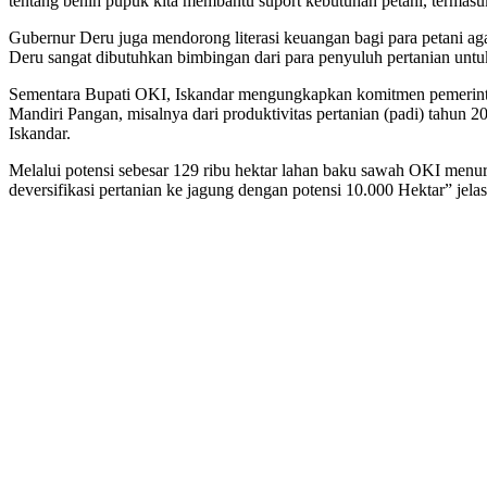
tentang benih pupuk kita membantu suport kebutuhan petani, terma
Gubernur Deru juga mendorong literasi keuangan bagi para petani agar
Deru sangat dibutuhkan bimbingan dari para penyuluh pertanian unt
Sementara Bupati OKI, Iskandar mengungkapkan komitmen pemeri
Mandiri Pangan, misalnya dari produktivitas pertanian (padi) tah
Iskandar.
Melalui potensi sebesar 129 ribu hektar lahan baku sawah OKI menuru
deversifikasi pertanian ke jagung dengan potensi 10.000 Hektar” jela