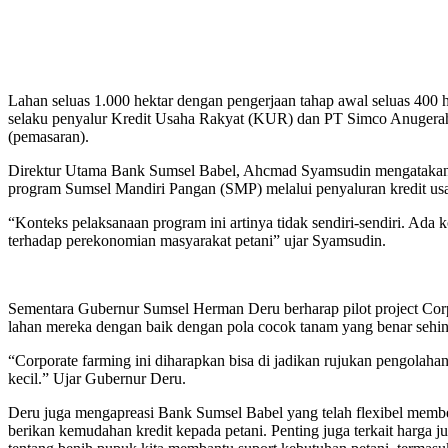
Lahan seluas 1.000 hektar dengan pengerjaan tahap awal seluas 400 
selaku penyalur Kredit Usaha Rakyat (KUR) dan PT Simco Anugerah se
(pemasaran).
Direktur Utama Bank Sumsel Babel, Ahcmad Syamsudin mengatakan p
program Sumsel Mandiri Pangan (SMP) melalui penyaluran kredit us
“Konteks pelaksanaan program ini artinya tidak sendiri-sendiri. Ada k
terhadap perekonomian masyarakat petani” ujar Syamsudin.
Sementara Gubernur Sumsel Herman Deru berharap pilot project Corp
lahan mereka dengan baik dengan pola cocok tanam yang benar sehin
“Corporate farming ini diharapkan bisa di jadikan rujukan pengolahan
kecil.” Ujar Gubernur Deru.
Deru juga mengapreasi Bank Sumsel Babel yang telah flexibel membe
berikan kemudahan kredit kepada petani. Penting juga terkait harga ju