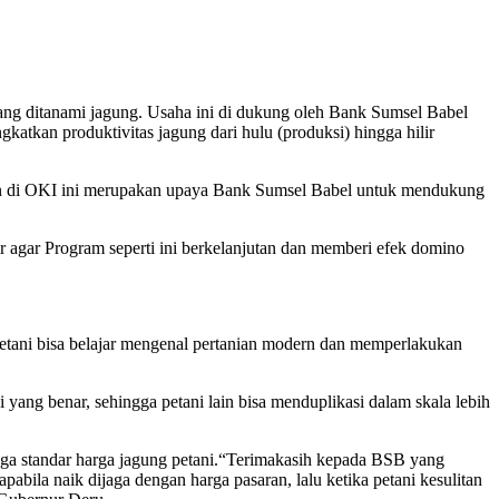
yang ditanami jagung. Usaha ini di dukung oleh Bank Sumsel Babel
tkan produktivitas jagung dari hulu (produksi) hingga hilir
an di OKI ini merupakan upaya Bank Sumsel Babel untuk mendukung
lir agar Program seperti ini berkelanjutan dan memberi efek domino
Petani bisa belajar mengenal pertanian modern dan memperlakukan
 yang benar, sehingga petani lain bisa menduplikasi dalam skala lebih
aga standar harga jagung petani.“Terimakasih kepada BSB yang
pabila naik dijaga dengan harga pasaran, lalu ketika petani kesulitan