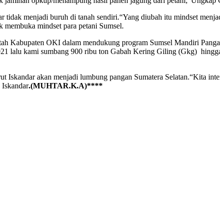
suk jaminan opkup/menampung hasil panen jagung dari petani,”Ungkap
 tidak menjadi buruh di tanah sendiri.“Yang diubah itu mindset menjad
uk membuka mindset para petani Sumsel.
ntah Kabupaten OKI dalam mendukung program Sumsel Mandiri Pang
un 2021 lalu kami sumbang 900 ribu ton Gabah Kering Giling (Gkg) h
t Iskandar akan menjadi lumbung pangan Sumatera Selatan.“Kita intensi
s Iskandar
.(MUHTAR.K.A)****