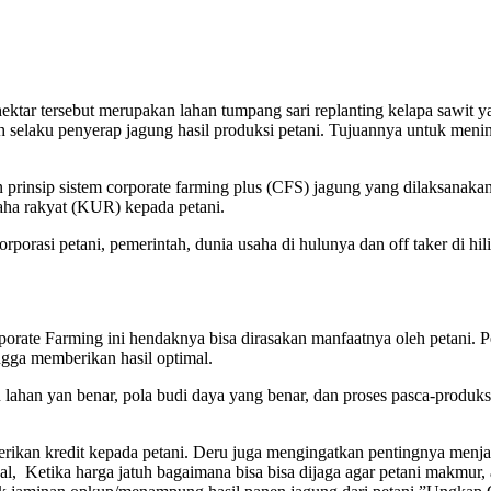
hektar tersebut merupakan lahan tumpang sari replanting kelapa sawit 
laku penyerap jagung hasil produksi petani. Tujuannya untuk meningka
rinsip sistem corporate farming plus (CFS) jagung yang dilaksanak
aha rakyat (KUR) kepada petani.
orporasi petani, pemerintah, dunia usaha di hulunya dan off taker di hi
orate Farming ini hendaknya bisa dirasakan manfaatnya oleh petani. 
gga memberikan hasil optimal.
 lahan yan benar, pola budi daya yang benar, dan proses pasca-produksi
rikan kredit kepada petani. Deru juga mengingatkan pentingnya menj
al, Ketika harga jatuh bagaimana bisa bisa dijaga agar petani makmur, a