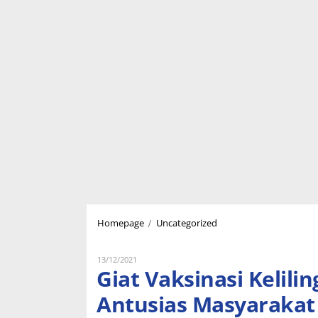
Giat
/
Homepage
Uncategorized
Vaksinasi
Keliling
Polres
Oleh
13/12/2021
Lukman
Giat Vaksinasi Kelili
Meranti
Nugraha
Disambut
Antusias Masyarakat
Antusias
Masyarakat