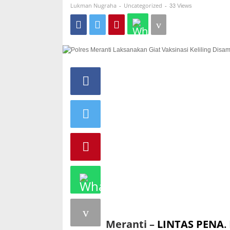
-
-
33 Views
Lukman Nugraha
Uncategorized
Meranti –
LINTAS PENA
.