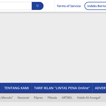
Terms of Service
Indeks Berit
TENTANG KAMI
TARIF IKLAN “LINTAS PENA Online”
ADVER
 Menulis”
Nasional
Pilpres
Pilkada
ARTIKEL
Habib Ali Assegaf