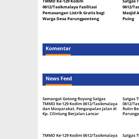
TMMD Ke-129 Kodim
Satgas 
0612/Tasikmalaya Fasilitasi
0612/Ta
Pemasangan Listrik Gratis bagi
Masjid 
Warga Desa Parungponteng
Puing
Komentar
News Feed
Semangat Gotong Royong Satgas
Satgas 
TMMD Ke-129 Kodim 0612/Tasikmalaya
0612/Tas
dan Masyarakat, Pengaspalan Jalan di
Rutin B
Kp. Cilintung Berjalan Lancar
Parungp
TMMD Ke-129 Kodim 0612/Tasikmalaya
Satgas 