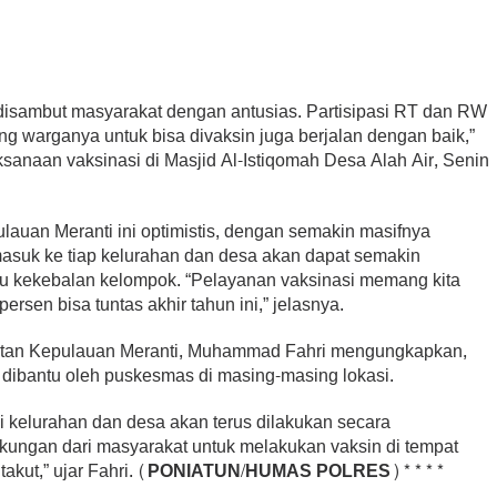
g disambut masyarakat dengan antusias. Partisipasi RT dan RW
g warganya untuk bisa divaksin juga berjalan dengan baik,”
ksanaan vaksinasi di Masjid Al-Istiqomah Desa Alah Air, Senin
lauan Meranti ini optimistis, dengan semakin masifnya
masuk ke tiap kelurahan dan desa akan dapat semakin
au kekebalan kelompok. “Pelayanan vaksinasi memang kita
ersen bisa tuntas akhir tahun ini,” jelasnya.
atan Kepulauan Meranti, Muhammad Fahri mengungkapkan,
g dibantu oleh puskesmas di masing-masing lokasi.
 di kelurahan dan desa akan terus dilakukan secara
ukungan dari masyarakat untuk melakukan vaksin di tempat
akut,” ujar Fahri.
(PONIATUN/HUMAS POLRES)***
*