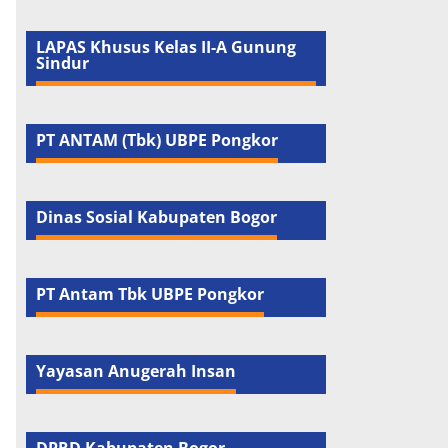
LAPAS Khusus Kelas II-A Gunung
Sindur
PT ANTAM (Tbk) UBPE Pongkor
Dinas Sosial Kabupaten Bogor
PT Antam Tbk UBPE Pongkor
Yayasan Anugerah Insan