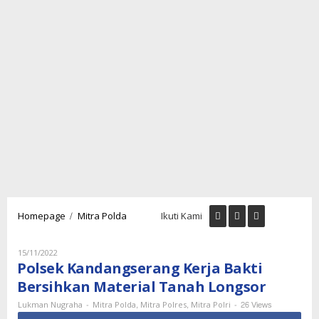
Polsek
/
Homepage
Mitra Polda
Ikuti Kami
Kandangserang
Kerja
Bakti
Oleh
15/11/2022
Lukman
Bersihkan
Polsek Kandangserang Kerja Bakti
Nugraha
Material
Bersihkan Material Tanah Longsor
Tanah
Longsor
-
,
,
-
26 Views
Lukman Nugraha
Mitra Polda
Mitra Polres
Mitra Polri