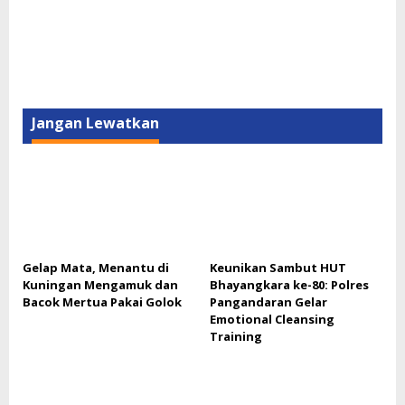
Jangan Lewatkan
Gelap Mata, Menantu di
Keunikan Sambut HUT
Kuningan Mengamuk dan
Bhayangkara ke-80: Polres
Bacok Mertua Pakai Golok
Pangandaran Gelar
Emotional Cleansing
Training