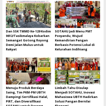
Dan SSK TMMD Ke-129 Kodim
SOTAHU Jadi Menu PMT
0612/Tasikmalaya Kobarkan
Posyandu, Wujud
Semangat Gotong Royong
Kemandirian Pangan
Demi Jalan Mulus untuk
Berbasis Potensi Lokal di
Rakyat
Kelurahan Indihiang
Menuju Produk Berdaya
Limbah Tahu Disulap
Saing, Tim PKM-PM UBTH
Menjadi SOTAHU, Inovasi
Dampingi Sertifikasi Halal,
Mahasiswa UBTH Hadirkan
PIRT, dan Diversifikasi
Solusi Pangan Bernilai
SOTAHU untuk Dorong
Ekonomi