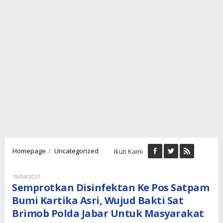
Semprotkan
/
Homepage
Uncategorized
Ikuti Kami
Disinfektan
Ke
Pos
Oleh
18/04/2021
Lukman
Satpam
Semprotkan Disinfektan Ke Pos Satpam
Nugraha
Bumi
Bumi Kartika Asri, Wujud Bakti Sat
Kartika
Brimob Polda Jabar Untuk Masyarakat
Asri,
Wujud