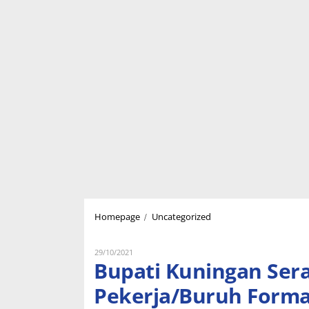
Bupati
/
Homepage
Uncategorized
Kuningan
Serahkan
Bantuan
Oleh
29/10/2021
Lukman
Bupati Kuningan Ser
Sembako
Nugraha
Bagi
Pekerja/Buruh Forma
Pekerja/Buruh
Formal