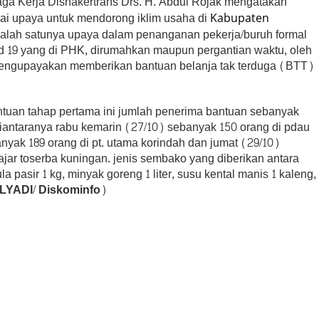
ga Kerja Disnakertrans Drs. H. Abdul Rojak mengatakan
i upaya untuk mendorong iklim usaha di
Kabupaten
 salah satunya upaya dalam penanganan pekerja/buruh formal
id 19 yang di PHK, dirumahkan maupun pergantian waktu, oleh
engupayakan memberikan bantuan belanja tak terduga (BTT)
ntuan tahap pertama ini jumlah penerima bantuan sebanyak
diantaranya rabu kemarin (27/10) sebanyak 150 orang di pdau
nyak 189 orang di pt. utama korindah dan jumat (29/10)
ajar toserba kuningan. jenis sembako yang diberikan antara
la pasir 1 kg, minyak goreng 1 liter, susu kental manis 1 kaleng,
LYADI/ Diskominfo)