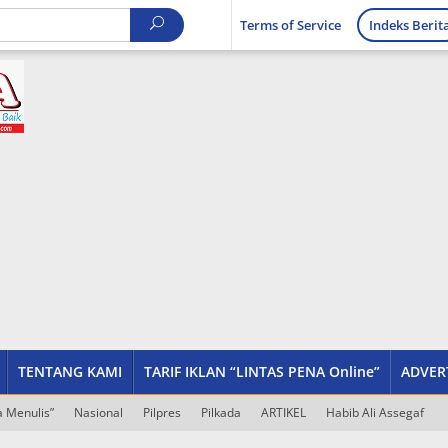
Terms of Service
Indeks Berit
TENTANG KAMI
TARIF IKLAN “LINTAS PENA Online”
ADVER
 Menulis”
Nasional
Pilpres
Pilkada
ARTIKEL
Habib Ali Assegaf