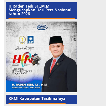
H.Raden Tedi,ST.,M.M
Mengucapkan Hari Pers Nasional
tahun 2026
KKMI Kabupaten Tasikmalaya