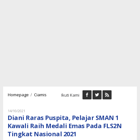
Diani
/
Homepage
Ciamis
Ikuti Kami
Raras
Puspita,
Pelajar
Oleh
14/10/2021
Lukman
SMAN
Diani Raras Puspita, Pelajar SMAN 1
Nugraha
1
Kawali Raih Medali Emas Pada FLS2N
Kawali
Tingkat Nasional 2021
Raih
Medali