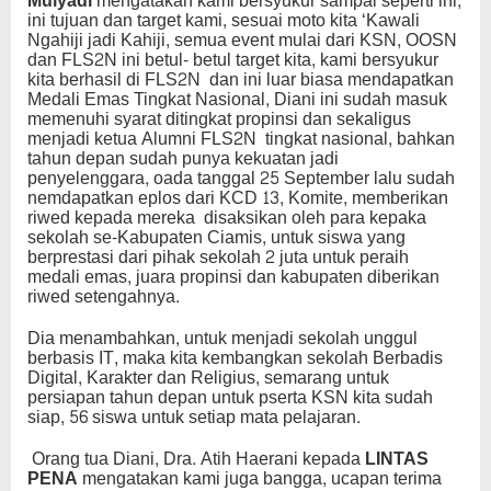
Mulyadi
mengatakan kami bersyukur sampai seperti ini,
ini tujuan dan target kami, sesuai moto kita ‘Kawali
Ngahiji jadi Kahiji, semua event mulai dari KSN, OOSN
dan FLS2N ini betul- betul target kita, kami bersyukur
kita berhasil di FLS2N dan ini luar biasa mendapatkan
Medali Emas Tingkat Nasional, Diani ini sudah masuk
memenuhi syarat ditingkat propinsi dan sekaligus
menjadi ketua Alumni FLS2N tingkat nasional, bahkan
tahun depan sudah punya kekuatan jadi
penyelenggara, oada tanggal 25 September lalu sudah
nemdapatkan eplos dari KCD 13, Komite, memberikan
riwed kepada mereka disaksikan oleh para kepaka
sekolah se-Kabupaten Ciamis, untuk siswa yang
berprestasi dari pihak sekolah 2 juta untuk peraih
medali emas, juara propinsi dan kabupaten diberikan
riwed setengahnya.
Dia menambahkan, untuk menjadi sekolah unggul
berbasis IT, maka kita kembangkan sekolah Berbadis
Digital, Karakter dan Religius, semarang untuk
persiapan tahun depan untuk pserta KSN kita sudah
siap, 56 siswa untuk setiap mata pelajaran.
Orang tua Diani, Dra. Atih Haerani kepada
LINTAS
PENA
mengatakan kami juga bangga, ucapan terima