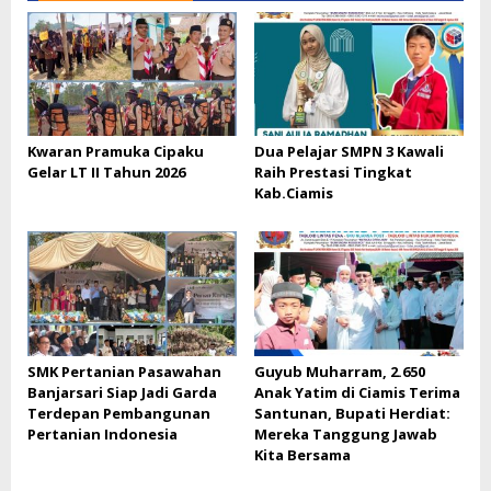
Kwaran Pramuka Cipaku
Dua Pelajar SMPN 3 Kawali
Gelar LT II Tahun 2026
Raih Prestasi Tingkat
Kab.Ciamis
SMK Pertanian Pasawahan
Guyub Muharram, 2.650
Banjarsari Siap Jadi Garda
Anak Yatim di Ciamis Terima
Terdepan Pembangunan
Santunan, Bupati Herdiat:
Pertanian Indonesia
Mereka Tanggung Jawab
Kita Bersama