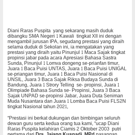
Diani Raras Puspita yang sekarang masih duduk
dibangku SMA Negeri 1 Kawali tingkat XII ini dengan
mengambil jurusan IPA, segudang prestasi yang diraih
selama duduk di Sekolan ini, ia mengatakan yang
prestasi yang diraih yaitu Pinunjul 1 Maca Sajak tingkat
propinsi jabar pada acara Apresiasi Bahasa Sastra
Sunda, Pinunjul 1 Lomva dongeng se-prianfan timur,
Juara 1 Baca Puisi UNTAS, Juara 1 Baca Puisi UNIGAL
se-priangan timur, Juara 1 Baca Puisi Nasional di
UNSIL, Juara 3 Baca Sajak Riksa Budaya Sunda di
Bandung, Juara 1 Strory Telling se- propinsi, Juara 1
Olimpiade Bahasa Sunda se- Propinsi, Juara 3 Baca
Sajak UNPAD se-propinsi Jabar, Juara Duta Seniman
Muda Nusantara dan Juara 1 Lomba Baca Puisi FLS2N
tingkat Nasional tahun 2021,
“Prestasi ini berkat dukungan dan bimbingan seluruh
dewan guru serta kedua orang tua kami, “ucap Diani
Raras Puspita kelahiran Ciamis 2 Oktober 2003 putri
pertama dari
Drs. Jajang Kusnadi, MPd
pasangan