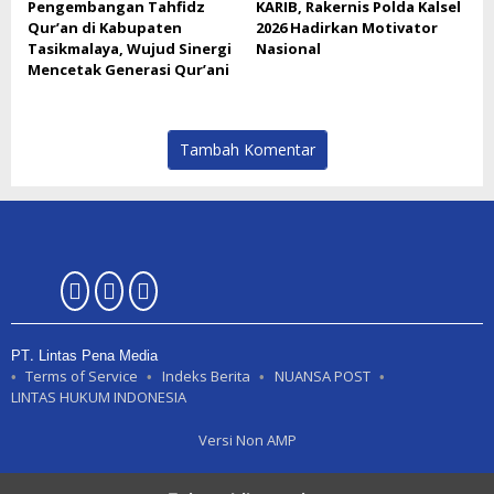
Pengembangan Tahfidz
KARIB, Rakernis Polda Kalsel
Qur’an di Kabupaten
2026 Hadirkan Motivator
Tasikmalaya, Wujud Sinergi
Nasional
Mencetak Generasi Qur’ani
Tambah Komentar
PT. Lintas Pena Media
Terms of Service
Indeks Berita
NUANSA POST
LINTAS HUKUM INDONESIA
Versi Non AMP