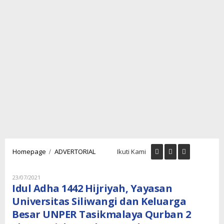
Idul
/
Homepage
ADVERTORIAL
Ikuti Kami
Adha
1442
Hijriyah,
Oleh
23/07/2021
Lukman
Yayasan
Idul Adha 1442 Hijriyah, Yayasan
Nugraha
Universitas
Universitas Siliwangi dan Keluarga
Siliwangi
Besar UNPER Tasikmalaya Qurban 2
dan
Keluarga