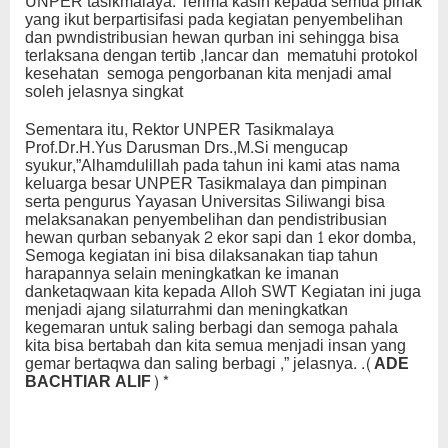
UNPER tasikmalaya. Terima kasih kepada semua pihak
yang ikut berpartisifasi pada kegiatan penyembelihan
dan pwndistribusian hewan qurban ini sehingga bisa
terlaksana dengan tertib ,lancar dan mematuhi protokol
kesehatan semoga pengorbanan kita menjadi amal
soleh jelasnya singkat
Sementara itu, Rektor UNPER Tasikmalaya
Prof.Dr.H.Yus Darusman Drs.,M.Si mengucap
syukur,”Alhamdulillah pada tahun ini kami atas nama
keluarga besar UNPER Tasikmalaya dan pimpinan
serta pengurus Yayasan Universitas Siliwangi bisa
melaksanakan penyembelihan dan pendistribusian
hewan qurban sebanyak 2 ekor sapi dan 1 ekor domba,
Semoga kegiatan ini bisa dilaksanakan tiap tahun
harapannya selain meningkatkan ke imanan
danketaqwaan kita kepada Alloh SWT Kegiatan ini juga
menjadi ajang silaturrahmi dan meningkatkan
kegemaran untuk saling berbagi dan semoga pahala
kita bisa bertabah dan kita semua menjadi insan yang
gemar bertaqwa dan saling berbagi ,” jelasnya.
.(ADE
BACHTIAR ALIF)*