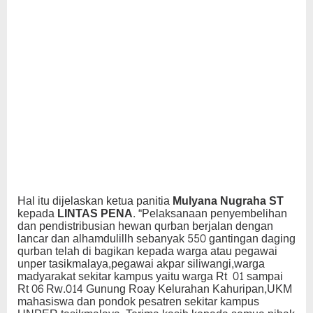
Hal itu dijelaskan ketua panitia
Mulyana Nugraha ST
kepada
LINTAS PENA.
“Pelaksanaan penyembelihan
dan pendistribusian hewan qurban berjalan dengan
lancar dan alhamdulillh sebanyak 550 gantingan daging
qurban telah di bagikan kepada warga atau pegawai
unper tasikmalaya,pegawai akpar siliwangi,warga
madyarakat sekitar kampus yaitu warga Rt 01 sampai
Rt 06 Rw.014 Gunung Roay Kelurahan Kahuripan,UKM
mahasiswa dan pondok pesatren sekitar kampus