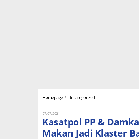
Kasatpol
/
Homepage
Uncategorized
PP
&
Damkar
Oleh
07/07/2021
Lukman
Kasatpol PP & Damka
Kab.OKI
Nugraha
:
Makan Jadi Klaster B
“Waspadai,
Tempat