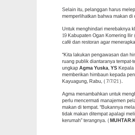
Selain itu, pelanggan harus mel
memperlihatkan bahwa makan di d
Untuk menghindari merebaknya kl
19 Kabupaten Ogan Komering Ili
café dan restoran agar menerapka
“Kita lakukan pengawasan dan h
ruang publik diantaranya tempat-
ungkap
Agma Yuska, YS
Kepala 
memberikan himbaun kepada peng
Kayuagung, Rabu, (7/7/21).
Agma menambahkan untuk menghin
perlu mencermati manajemen pel
makan di tempat. “Bukannya mela
tidak makan ditempat apalagi mel
kerumah” terangnya.
(MUHTAR.