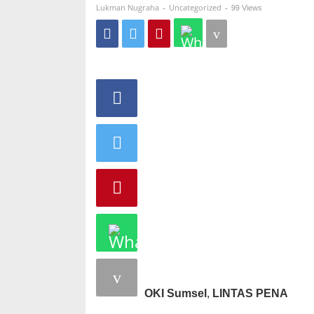
Makan
-
-
99 Views
Lukman Nugraha
Uncategorized
Jadi
Klaster
Baru
Corona”
OKI Sumsel, LINTAS PENA