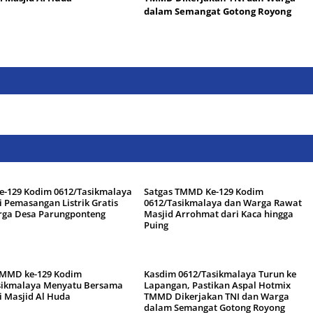
dalam Semangat Gotong Royong
-129 Kodim 0612/Tasikmalaya
Satgas TMMD Ke-129 Kodim
si Pemasangan Listrik Gratis
0612/Tasikmalaya dan Warga Rawat
rga Desa Parungponteng
Masjid Arrohmat dari Kaca hingga
Puing
TMMD ke-129 Kodim
Kasdim 0612/Tasikmalaya Turun ke
sikmalaya Menyatu Bersama
Lapangan, Pastikan Aspal Hotmix
i Masjid Al Huda
TMMD Dikerjakan TNI dan Warga
dalam Semangat Gotong Royong