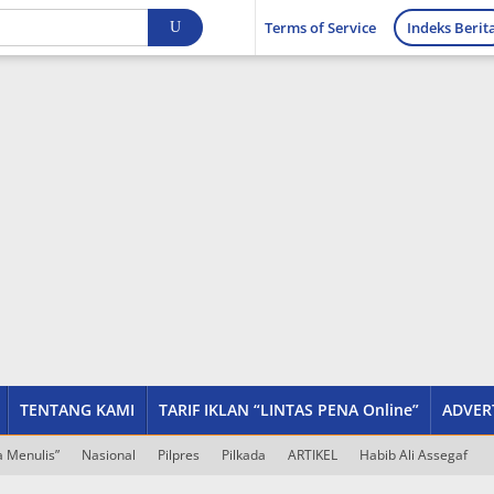
Terms of Service
Indeks Berit
TENTANG KAMI
TARIF IKLAN “LINTAS PENA Online”
ADVER
 Menulis”
Nasional
Pilpres
Pilkada
ARTIKEL
Habib Ali Assegaf