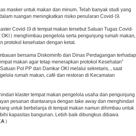
epas masker untuk makan dan minum. Telah banyak studi yang
alam ruangan meningkatkan risiko penularan Covid-19.
aster Covid-19 di tempat makan tersebut Satuan Tugas Covid-
r (OKI) menghimbau pengelola serta pengunjung rumah makan,
n protokol kesehatan dengan ketat.
imbauan bersama Diskominfo dan Dinas Perdagangan terhada
tempat makan agar tetap menerapkan protokol Kesehatan”
Satuan Pol PP dan Damkar OKI melalui sekretaris, , saat
elola rumah makan, café dan restoran di Kecamatan
dari klaster tempat makan pengelola usaha dan pengunjun
ayan pesanan diantaranya dengan take away dan menghindari
rang untuk berbelanja di tempat makan namun dihimbau untuk
ibihi kapasitas bangunan. Lebih baik dibungkus dibawa
KA)