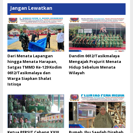
Jangan Lewatkan
Dari Menata Lapangan
Dandim 0612/Tasikmalaya
hingga Menata Harapan,
Mengajak Prajurit Menata
Satgas TMMD Ke-129 Kodim
Hidup Sebelum Menata
0612/Tasikmalaya dan
Wilayah
Warga Siapkan Shalat
Istisqa
Ketua PERSIT Cabang XXIII
Rumah Ibu Saadah Direhab