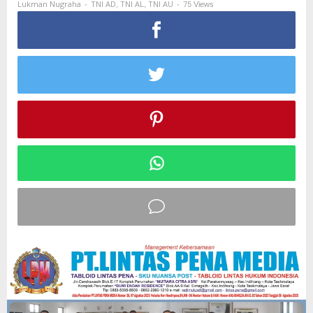
-
,
,
-
75 Views
Lukman Nugraha
TNI AD
TNI AL
TNI AU
TA
2026