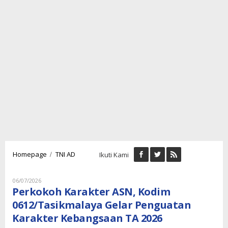
Perkokoh
/
Homepage
TNI AD
Ikuti Kami
Karakter
ASN,
Kodim
Oleh
06/07/2026
Lukman
0612/Tasikmalaya
Perkokoh Karakter ASN, Kodim
Nugraha
Gelar
0612/Tasikmalaya Gelar Penguatan
Penguatan
Karakter Kebangsaan TA 2026
Karakter
Kebangsaan