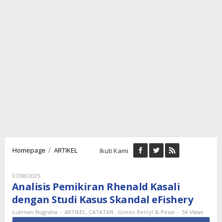
Analisis
/
Homepage
ARTIKEL
Ikuti Kami
Pemikiran
Rhenald
Kasali
Oleh
07/08/2025
Lukman
dengan
Analisis Pemikiran Rhenald Kasali
Nugraha
Studi
dengan Studi Kasus Skandal eFishery
Kasus
Skandal
-
,
-
54 Views
Lukman Nugraha
ARTIKEL
CATATAN : Green Berryl & Pexai
eFishery