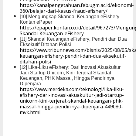
https://kanalpengetahuan.feb.ugm.ac.id/ekonomi-
360/belajar-dari-kasus-fraud-efishery/
[10] Mengungkap Skandal Keuangan eFishery –
Kontan ePaper
https://epaper.kontan.co.id/detail/967273/Mengu
Skandal-Keuangan-eFishery
[11] Skandal Keuangan eFishery, Pendiri dan Dua
Eksekutif Ditahan Polisi
https://www.tribunnews.com/bisnis/2025/08/05/sk
keuangan-efishery-pendiri-dan-dua-eksekutif-
ditahan-polisi
[12] Lika-Liku eFishery: Dari Inovasi Akuakultur
Jadi Startup Unicorn, Kini Terjerat Skandal
Keuangan, PHK Massal, Hingga Pendirinya
Dipenjara
https://www.merdeka.com/teknologi/lika-liku-
efishery-dari-inovasi-akuakultur-jadi-startup-
unicorn-kini-terjerat-skandal-keuangan-phk-
massal-hingga-pendirinya-dipenjara-449080-
mvk.html