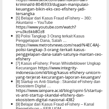
kriminal/d-8045933/dugaan-manipulasi-
keuangan-bikin-eks-ceo-efishery-jadi-
tersangka
[5] Belajar dari Kasus Fraud eFishery – 360:
Akuntansi – YouTube
https://www.youtube.com/watch?
v=u3kc6kb8Oz8
[6] Polisi Tangkap 3 Orang terkait Kasus
Penggelapan Dana, Salah …
https://www.metrotvnews.com/read/N4EC4lAJ-
polisi-tangkap-3-orang-terkait-kasus-
penggelapan-dana-salah-satunya-mantan-ceo-
efishery
[7] Kasus eFishery: Peran Whistleblower Ungkap
Kecurangan
https://www.integrity-
indonesia.com/id/blog/kasus-efishery-unicorn-
yang-terjerat-kecurangan-laporan-keuangan/
[8] Startup vs Anti-Startup : Skandal eFishery dan
Ekosistem Digital …
https://www.iainpare.ac.id/blog/opini-5/startup-
vs-anti-startup-skandal-efishery-dan-
ekosistem-digital-nasional-4382
[9] Belajar dari Kasus Fraud eFishery – Kanal
Pengetahuan – FEB UGM