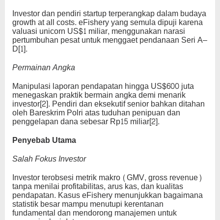
Investor dan pendiri startup terperangkap dalam budaya
growth at all costs. eFishery yang semula dipuji karena
valuasi unicorn US$1 miliar, menggunakan narasi
pertumbuhan pesat untuk menggaet pendanaan Seri A–
D[1].
Permainan Angka
Manipulasi laporan pendapatan hingga US$600 juta
menegaskan praktik bermain angka demi menarik
investor[2]. Pendiri dan eksekutif senior bahkan ditahan
oleh Bareskrim Polri atas tuduhan penipuan dan
penggelapan dana sebesar Rp15 miliar[2].
Penyebab Utama
Salah Fokus Investor
Investor terobsesi metrik makro (GMV, gross revenue)
tanpa menilai profitabilitas, arus kas, dan kualitas
pendapatan. Kasus eFishery menunjukkan bagaimana
statistik besar mampu menutupi kerentanan
fundamental dan mendorong manajemen untuk