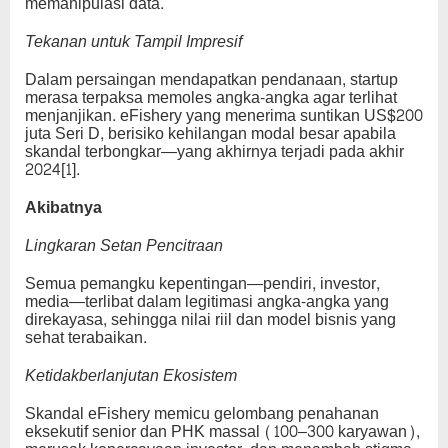
memanipulasi data.
Tekanan untuk Tampil Impresif
Dalam persaingan mendapatkan pendanaan, startup
merasa terpaksa memoles angka-angka agar terlihat
menjanjikan. eFishery yang menerima suntikan US$200
juta Seri D, berisiko kehilangan modal besar apabila
skandal terbongkar—yang akhirnya terjadi pada akhir
2024[1].
Akibatnya
Lingkaran Setan Pencitraan
Semua pemangku kepentingan—pendiri, investor,
media—terlibat dalam legitimasi angka-angka yang
direkayasa, sehingga nilai riil dan model bisnis yang
sehat terabaikan.
Ketidakberlanjutan Ekosistem
Skandal eFishery memicu gelombang penahanan
eksekutif senior dan PHK massal (100–300 karyawan),