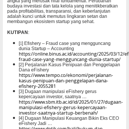
angka yang merusak nilai fundamental. Perubahan
budaya investasi dan tata kelola yang menitikberatkan
pada profitabilitas, transparansi, dan keberlanjutan
adalah kunci untuk memutus lingkaran setan dan
membangun ekosistem startup yang sehat.
KUTIPAN:
[1] Efishery – Fraud case yang mengguncang
dunia Startup – Accounting
https://online.binus.ac.id/accounting/2025/03/12/ef
fraud-case-yang-mengguncang-dunia-startup/
[2] Perjalanan Kasus Penipuan dan Penggelapan
Dana eFishery
https://www.tempo.co/ekonomi/perjalanan-
kasus-penipuan-dan-penggelapan-dana-
efishery-2055281
[3] Dugaan manipulasi eFishery gerus
kepercayaan investor, saatnya …
https://www.sbm.itb.ac.id/id/2025/01/27/dugaan-
manipulasi-efishery-gerus-kepercayaan-
investor-saatnya-startup-berbenah/
[4] Dugaan Manipulasi Keuangan Bikin Eks CEO
eFishery Jadi …
https://www.detik.com/bali/hukum-dan-