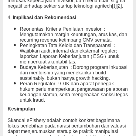
merusak kepercayaan investor, dan menambah stigma
negatif terhadap sektor startup teknologi agritech[1][2].
4. Implikasi dan Rekomendasi
Reorientasi Kriteria Penilaian Investor :
Mengutamakan margin keuntungan, arus kas, dan
recurring revenue ketimbang GMV semata.
Peningkatan Tata Kelola dan Transparansi :
Wajibkan audit internal dan eksternal reguler;
laporkan Laporan Keberlanjutan (ESG) untuk
memperkuat akuntabilitas.
Budaya Keberlanjutan : Dorong program inkubasi
dan mentorship yang menekankan build
sustainably, bukan hanya growth hacking.
Peran Regulator : OJK dan aparat penegak
hukum perlu memperketat pengawasan pelaporan
keuangan startup, serta mengenakan sanksi tegas
untuk fraud.
Kesimpulan
Skandal eFishery adalah contoh konkret bagaimana
fokus berlebihan pada narasi pertumbuhan dan valuasi
dapat menjerumuskan startup ke praktik manipulasi