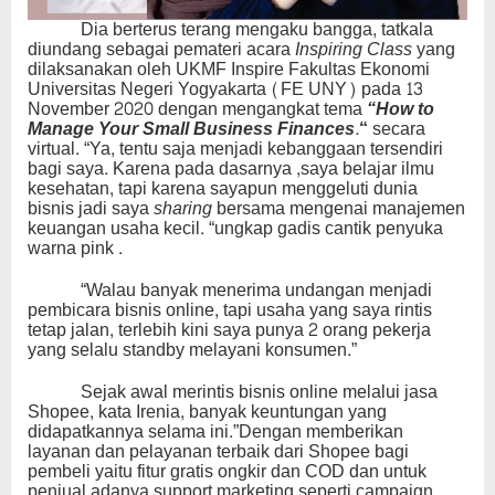
Dia berterus terang mengaku bangga, tatkala
diundang sebagai pemateri acara
Inspiring Class
yang
dilaksanakan oleh UKMF Inspire Fakultas Ekonomi
Universitas Negeri Yogyakarta (FE UNY) pada 13
November 2020 dengan mengangkat tema
“How to
Manage Your Small Business Finances.
“
secara
virtual. “Ya, tentu saja menjadi kebanggaan tersendiri
bagi saya. Karena pada dasarnya ,saya belajar ilmu
kesehatan, tapi karena sayapun menggeluti dunia
bisnis jadi saya
sharing
bersama mengenai manajemen
keuangan usaha kecil. “ungkap gadis cantik penyuka
warna pink .
“Walau banyak menerima undangan menjadi
pembicara bisnis online, tapi usaha yang saya rintis
tetap jalan, terlebih kini saya punya 2 orang pekerja
yang selalu standby melayani konsumen.”
Sejak awal merintis bisnis online melalui jasa
Shopee, kata Irenia, banyak keuntungan yang
didapatkannya selama ini.”Dengan memberikan
layanan dan pelayanan terbaik dari Shopee bagi
pembeli yaitu fitur gratis ongkir dan COD dan untuk
penjual adanya support marketing seperti campaign