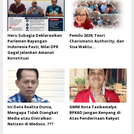
Heru Subagia Deklarasikan
Pemilu 2029, Teori
Parlemen Bayangan
Charismatic Authority, dan
Indonesia Pasti, Nilai DPR
Sisa Waktu…
Gagal Jalankan Amanat
Konstitusi
Ini Data Realita Dunia,
GMNI Kota Tasikamalya:
Mengapa Tidak Diangkat
BPKAD Jangan Kenyang di
Media atau Diviralkan
Atas Penderitaan Rakyat
Netizen di Medsos..???