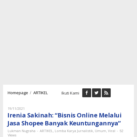
Irenia
/
Homepage
ARTIKEL
Ikuti Kami
Sakinah:
“Bisnis
Online
Oleh
19/11/2021
Lukman
Melalui
Irenia Sakinah: “Bisnis Online Melalui
Nugraha
Jasa
Jasa Shopee Banyak Keuntungannya”
Shopee
Banyak
-
,
,
,
-
52
Lukman Nugraha
ARTIKEL
Lomba Karya Jurnalistik
Umum
Viral
Views
Keuntungannya”