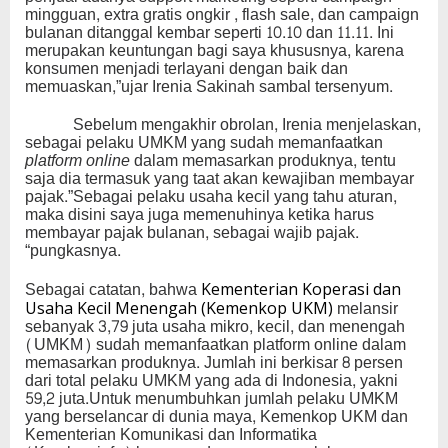
mingguan, extra gratis ongkir , flash sale, dan campaign
bulanan ditanggal kembar seperti 10.10 dan 11.11. Ini
merupakan keuntungan bagi saya khususnya, karena
konsumen menjadi terlayani dengan baik dan
memuaskan,”ujar Irenia Sakinah sambal tersenyum.
Sebelum mengakhir obrolan, Irenia menjelaskan,
sebagai pelaku UMKM yang sudah memanfaatkan
platform online
dalam memasarkan produknya, tentu
saja dia termasuk yang taat akan kewajiban membayar
pajak.”Sebagai pelaku usaha kecil yang tahu aturan,
maka disini saya juga memenuhinya ketika harus
membayar pajak bulanan, sebagai wajib pajak.
“pungkasnya.
Sebagai catatan, bahwa
Kementerian Koperasi dan
melansir
Usaha Kecil Menengah (Kemenkop UKM)
sebanyak 3,79 juta usaha mikro, kecil, dan menengah
(UMKM) sudah memanfaatkan platform online dalam
memasarkan produknya. Jumlah ini berkisar 8 persen
dari total pelaku UMKM yang ada di Indonesia, yakni
59,2 juta.Untuk menumbuhkan jumlah pelaku UMKM
yang berselancar di dunia maya, Kemenkop UKM dan
Kementerian Komunikasi dan Informatika