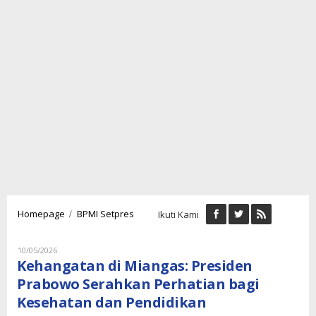
Kehangatan
/
Homepage
BPMI Setpres
Ikuti Kami
di
Miangas:
Presiden
Oleh
10/05/2026
Lukman
Prabowo
Kehangatan di Miangas: Presiden
Nugraha
Serahkan
Prabowo Serahkan Perhatian bagi
Perhatian
Kesehatan dan Pendidikan
bagi
Kesehatan