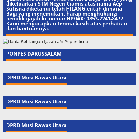
dikeluarkan STM Negeri Ciamis atas nama Aep
Sutisna diketahui telah HILANG,entah dimana.
Bagi yang menemukan, harap menghubungi
pemilik ijajah ke nomor HP/WA: 0853-2241-8477.
Kami mengucapkan terima kasih atas perhatian
dan bantuannya.
PONPES DARUSSALAM
DPRD Musi Rawas Utara
DPRD Musi Rawas Utara
DPRD Musi Rawas Utara