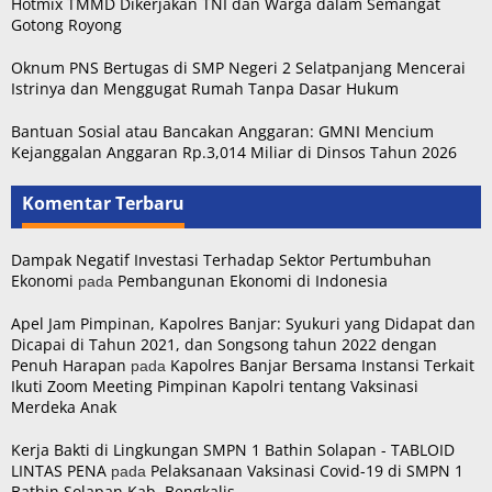
Hotmix TMMD Dikerjakan TNI dan Warga dalam Semangat
Gotong Royong
Oknum PNS Bertugas di SMP Negeri 2 Selatpanjang Mencerai
Istrinya dan Menggugat Rumah Tanpa Dasar Hukum
Bantuan Sosial atau Bancakan Anggaran: GMNI Mencium
Kejanggalan Anggaran Rp.3,014 Miliar di Dinsos Tahun 2026
Komentar Terbaru
Dampak Negatif Investasi Terhadap Sektor Pertumbuhan
pada
Ekonomi
Pembangunan Ekonomi di Indonesia
Apel Jam Pimpinan, Kapolres Banjar: Syukuri yang Didapat dan
Dicapai di Tahun 2021, dan Songsong tahun 2022 dengan
pada
Penuh Harapan
Kapolres Banjar Bersama Instansi Terkait
Ikuti Zoom Meeting Pimpinan Kapolri tentang Vaksinasi
Merdeka Anak
Kerja Bakti di Lingkungan SMPN 1 Bathin Solapan - TABLOID
pada
LINTAS PENA
Pelaksanaan Vaksinasi Covid-19 di SMPN 1
Bathin Solapan Kab. Bengkalis