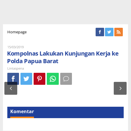
Lampiran
Homepage
Oleh
15/03/2019
Lintaspena
Kompolnas Lakukan Kunjungan Kerja ke
Polda Papua Barat
Lintaspena
Komentar