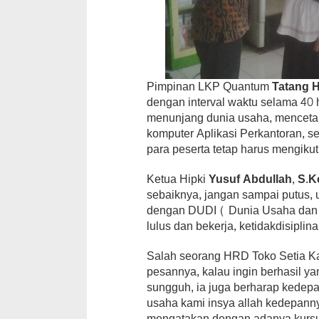
Pimpinan LKP Quantum
Tatang 
dengan interval waktu selama 40 h
menunjang dunia usaha, mencetak
komputer Aplikasi Perkantoran, s
para peserta tetap harus mengikuti
Ketua Hipki
Yusuf Abdullah, S.K
sebaiknya, jangan sampai putus, 
dengan DUDI ( Dunia Usaha dan Du
lulus dan bekerja, ketidakdisiplin
Salah seorang HRD Toko Setia K
pesannya, kalau ingin berhasil ya
sungguh, ia juga berharap kedepa
usaha kami insya allah kedepanny
mengatakan dengan adanya kursus