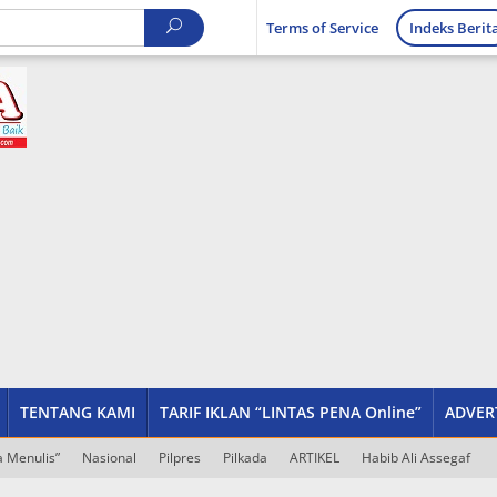
Terms of Service
Indeks Berit
TENTANG KAMI
TARIF IKLAN “LINTAS PENA Online”
ADVER
 Menulis”
Nasional
Pilpres
Pilkada
ARTIKEL
Habib Ali Assegaf