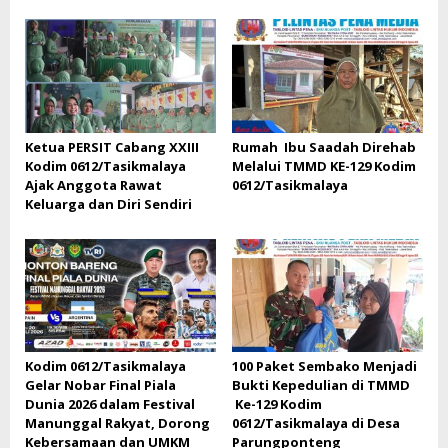
Ketua PERSIT Cabang XXIII
Rumah Ibu Saadah Direhab
Kodim 0612/Tasikmalaya
Melalui TMMD KE-129 Kodim
Ajak Anggota Rawat
0612/Tasikmalaya
Keluarga dan Diri Sendiri
Kodim 0612/Tasikmalaya
100 Paket Sembako Menjadi
Gelar Nobar Final Piala
Bukti Kepedulian di TMMD
Dunia 2026 dalam Festival
Ke-129 Kodim
Manunggal Rakyat, Dorong
0612/Tasikmalaya di Desa
Kebersamaan dan UMKM
Parungponteng