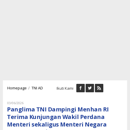
Panglima
/
Homepage
TNI AD
Ikuti Kami
TNI
Dampingi
Menhan
Oleh
03/06/2026
Lukman
RI
Panglima TNI Dampingi Menhan RI
Nugraha
Terima
Terima Kunjungan Wakil Perdana
Kunjungan
Menteri sekaligus Menteri Negara
Wakil
Perdana