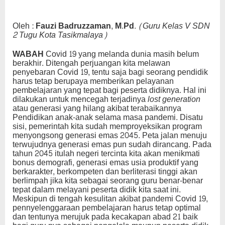
Oleh :
Fauzi Badruzzaman, M.Pd
.
(Guru Kelas V SDN
2 Tugu Kota Tasikmalaya)
WABAH
Covid 19 yang melanda dunia masih belum
berakhir. Ditengah perjuangan kita melawan
penyebaran Covid 19, tentu saja bagi seorang pendidik
harus tetap berupaya memberikan pelayanan
pembelajaran yang tepat bagi peserta didiknya. Hal ini
dilakukan untuk mencegah terjadinya
lost generation
atau generasi yang hilang akibat terabaikannya
Pendidikan anak-anak selama masa pandemi. Disatu
sisi, pemerintah kita sudah memproyeksikan program
menyongsong generasi emas 2045. Peta jalan menuju
terwujudnya generasi emas pun sudah dirancang. Pada
tahun 2045 itulah negeri tercinta kita akan menikmati
bonus demografi, generasi emas usia produktif yang
berkarakter, berkompeten dan berliterasi tinggi akan
berlimpah jika kita sebagai seorang guru benar-benar
tepat dalam melayani peserta didik kita saat ini.
Meskipun di tengah kesulitan akibat pandemi Covid 19,
pennyelenggaraan pembelajaran harus tetap optimal
dan tentunya merujuk pada kecakapan abad 21 baik