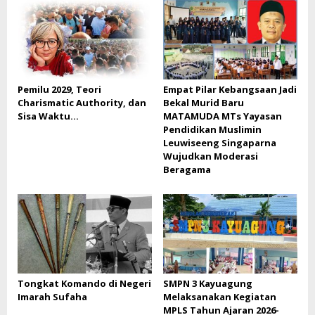
Pemilu 2029, Teori
Empat Pilar Kebangsaan Jadi
Charismatic Authority, dan
Bekal Murid Baru
Sisa Waktu…
MATAMUDA MTs Yayasan
Pendidikan Muslimin
Leuwiseeng Singaparna
Wujudkan Moderasi
Beragama
Tongkat Komando di Negeri
SMPN 3 Kayuagung
Imarah Sufaha
Melaksanakan Kegiatan
MPLS Tahun Ajaran 2026-