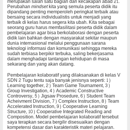
merupakan salah satu bagian dari kecakapan abad 21.
Perubahan
mindset
kita yang semula peserta didik itu
dipandang penting memperoleh peringkat terbaik atau
bersaing secara individualistis untuk menjadi yang
terbaik di kelas harus segera kita ubah. Kita sebagai
seorang guru harus memfasilitasi peserta didik dalam
pembelajaran agar bisa berkolaborasi dengan peserta
didik lain bahkan dengan masyarakat sekitar maupun
dunia internasional melalui penggunaan sarana
teknologi informasi dan komunikasi sehingga mereka
sudah terbiasa berpikir terbuka, saling bekerjasama
dalam menghadapi tantangan kehidupan di masa
sekarang dan yang akan datang.
Pembelajaran kolaboratif yang dilaksanakan di kelas V
SDN 2 Tugu tentu saja banyak jenisnya seperti: 1)
Learning together, 2) Team Game Tournament, 3)
Group Investigation, 4) Academic Constructive
Controversy, 5) Jigsaw Prosedure, 6) Student Team
Acheivment Division, 7) Complex Instruction, 8) Team
Accelerated Instruction, 9) Cooperative Learning
Structure, 10) Cooperative Integrated Reading and
Composition. Model pembelajaran kolaboratif tersebut
saya terapkan secara bergilir disesuaikan dengan
kompetensi dasar dan karakteristik materi pelajaran.