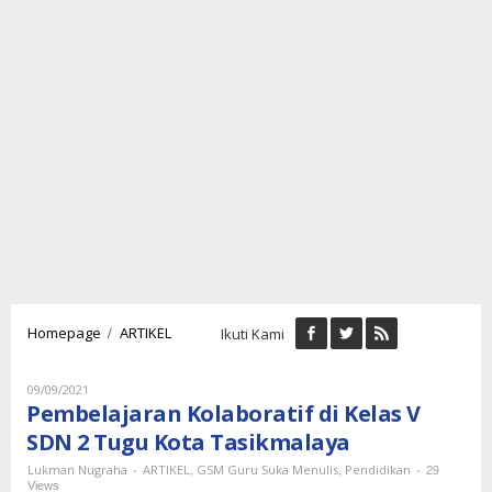
Pembelajaran
/
Homepage
ARTIKEL
Ikuti Kami
Kolaboratif
di
Kelas
Oleh
09/09/2021
Lukman
V
Pembelajaran Kolaboratif di Kelas V
Nugraha
SDN
SDN 2 Tugu Kota Tasikmalaya
2
Tugu
-
,
,
-
29
Lukman Nugraha
ARTIKEL
GSM Guru Suka Menulis
Pendidikan
Views
Kota