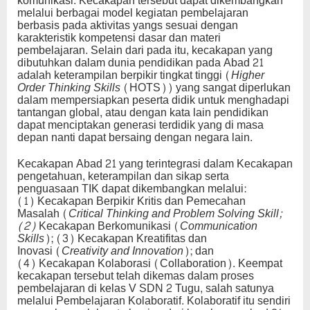
komunikasi. Kecakapan tersebut dapat dikembangkan
melalui berbagai model kegiatan pembelajaran
berbasis pada aktivitas yangs sesuai dengan
karakteristik kompetensi dasar dan materi
pembelajaran. Selain dari pada itu, kecakapan yang
dibutuhkan dalam dunia pendidikan pada Abad 21
adalah keterampilan berpikir tingkat tinggi (
Higher
Order Thinking Skills
(HOTS)) yang sangat diperlukan
dalam mempersiapkan peserta didik untuk menghadapi
tantangan global, atau dengan kata lain pendidikan
dapat menciptakan generasi terdidik yang di masa
depan nanti dapat bersaing dengan negara lain.
Kecakapan Abad 21 yang terintegrasi dalam Kecakapan
pengetahuan, keterampilan dan sikap serta
penguasaan TIK dapat dikembangkan melalui:
(1) Kecakapan Berpikir Kritis dan Pemecahan
Masalah (
Critical Thinking and Problem Solving Skill;
(2)
Kecakapan Berkomunikasi (
Communication
Skills
); (3) Kecakapan Kreatifitas dan
Inovasi (
Creativity and Innovation
); dan
(4) Kecakapan Kolaborasi (Collaboration). Keempat
kecakapan tersebut telah dikemas dalam proses
pembelajaran di kelas V SDN 2 Tugu, salah satunya
melalui Pembelajaran Kolaboratif. Kolaboratif itu sendiri