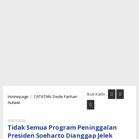
Ikuti Kami
/
Homepage
CATATAN: Dede Farhan
Tidak
Aulawi
Semua
Program
Peninggalan
Oleh
05/07/2026
Presiden
Lukman
Tidak Semua Program Peninggalan
Soeharto
Nugraha
Presiden Soeharto Dianggap Jelek
Dianggap