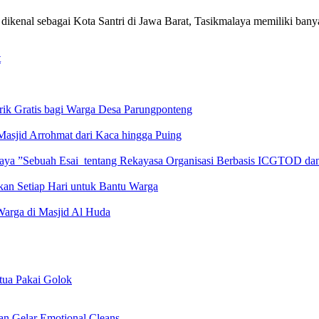
enal sebagai Kota Santri di Jawa Barat, Tasikmalaya memiliki ban
t
ik Gratis bagi Warga Desa Parungponteng
sjid Arrohmat dari Kaca hingga Puing
ya ”Sebuah Esai tentang Rekayasa Organisasi Berbasis ICGTOD dan
kan Setiap Hari untuk Bantu Warga
arga di Masjid Al Huda
ua Pakai Golok
an Gelar Emotional Cleans…