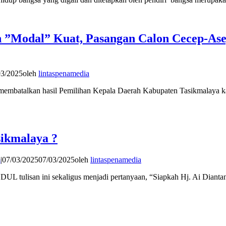
an ”Modal” Kuat, Pasangan Calon Cecep-A
03/2025
oleh
lintaspenamedia
batalkan hasil Pemilihan Kepala Daerah Kabupaten Tasikmalaya kar
sikmalaya ?
m
|
07/03/2025
07/03/2025
oleh
lintaspenamedia
 tulisan ini sekaligus menjadi pertanyaan, “Siapkah Hj. Ai Dianta