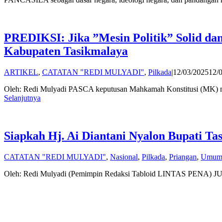
PREDIKSI: Jika ”Mesin Politik” Solid d
Kabupaten Tasikmalaya
ARTIKEL
,
CATATAN "REDI MULYADI"
,
Pilkada
|
12/03/2025
12/
Oleh: Redi Mulyadi PASCA keputusan Mahkamah Konstitusi (MK) mem
Selanjutnya
Siapkah Hj. Ai Diantani Nyalon Bupati Ta
CATATAN "REDI MULYADI"
,
Nasional
,
Pilkada
,
Priangan
,
Umu
Oleh: Redi Mulyadi (Pemimpin Redaksi Tabloid LINTAS PENA) JUDUL