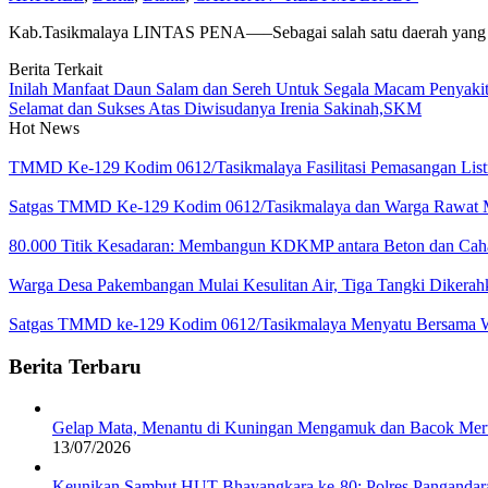
Kab.Tasikmalaya LINTAS PENA—–Sebagai salah satu daerah yang dik
Berita Terkait
Inilah Manfaat Daun Salam dan Sereh Untuk Segala Macam Penyaki
Selamat dan Sukses Atas Diwisudanya Irenia Sakinah,SKM
Hot News
TMMD Ke-129 Kodim 0612/Tasikmalaya Fasilitasi Pemasangan Listr
Satgas TMMD Ke-129 Kodim 0612/Tasikmalaya dan Warga Rawat Ma
80.000 Titik Kesadaran: Membangun KDKMP antara Beton dan Caha
Warga Desa Pakembangan Mulai Kesulitan Air, Tiga Tangki Dikerah
Satgas TMMD ke-129 Kodim 0612/Tasikmalaya Menyatu Bersama W
Berita Terbaru
Gelap Mata, Menantu di Kuningan Mengamuk dan Bacok Mert
13/07/2026
Keunikan Sambut HUT Bhayangkara ke-80: Polres Pangandar