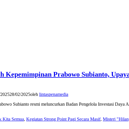
h Kepemimpinan Prabowo Subianto, Upaya
/2025
28/02/2025
oleh
lintaspenamedia
rabowo Subianto resmi meluncurkan Badan Pengelola Investasi Daya A
uk Kita Semua
,
Kegiatan Strong Point Pagi Secara Masif
,
Misteri "Hila