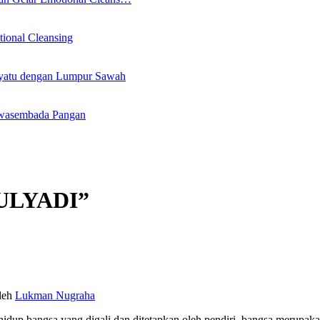
ional Cleansing
nyatu dengan Lumpur Sawah
 Swasembada Pangan
ULYADI”
leh
Lukman Nugraha
dup bangsa yang digali dan ditetapkan oleh pendiri bangsa merupaka