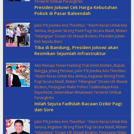
Terseret Ombak Parangtritis
Presiden Jokowi Cek Harga Kebutuhan
Pokok di Pasar Baleendah
Jubir PSI Joedea Aris Theofilus : “Alarm Keras Untuk Kita
,
,
Semua
Kegiatan Strong Point Pagi Secara Masif
Misteri
,
"Hilangnya" Dosen UII: Masuk Boston
Presiden Jokiwi
Beli Sepatu Baru
Tiba di Bandung, Presiden Jokowi akan
Resmikan Sejumlah Infrastruktur
,
Aksi Remaja Tewas Hadang Truk Demi Konten
Bupati
,
,
Bangga
Jelang Pensiun
Jubir PSI Joedea Aris Theofilus :
,
“Alarm Keras Untuk Kita Semua
Kegiatan Strong Point
,
Pagi Secara Masif
Misteri "Hilangnya" Dosen UII: Masuk
,
Boston
Penjagaan Mako Polres Tasikmalaya Kota
,
Diperketat
Selamatkan Wisatawan Terseret Ombak
Parangtritis
Inilah Sejuta Fadhilah Bacaan Dzikir Pagi
dan Sore
Jubir PSI Joedea Aris Theofilus : “Alarm Keras Untuk Kita
,
,
Semua
Kegiatan Strong Point Pagi Secara Masif
Misteri
,
"Hilangnya" Dosen UII: Masuk Boston
Penjagaan Mako