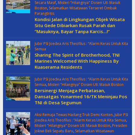
,
Secara Masif
Misteri "Hilangnya" Dosen UII: Masuk
,
Boston
Selamatkan Wisatawan Terseret Ombak
Parangtritis
Kondisi Jalan di Lingkungan Objek Wisata
Situ Gede Dibiarkan Rusak Parah dan
”Masuknya, Bayar Tanpa Karcis…!”
Jubir PSI Joedea Aris Theofilus : “Alarm Keras Untuk Kita
Semua
Sharing The Spirit of Brotherhood, TNI
Marines Welcomed With Happiness By
Kuaserama Residents
Jubir PSI Joedea Aris Theofilus : “Alarm Keras Untuk Kita
,
Semua
Misteri "Hilangnya" Dosen UII: Masuk Boston
Bersinergi Menjaga Perbatasan,
Dansatgas Yonarmed 16/TK Meninjau Pos
TNI di Desa Segumun
,
Aksi Remaja Tewas Hadang Truk Demi Konten
Jubir PSI
,
Joedea Aris Theofilus : “Alarm Keras Untuk Kita Semua
,
Misteri "Hilangnya" Dosen UII: Masuk Boston
Presiden
,
Jokiwi Beli Sepatu Baru
Selamatkan Wisatawan