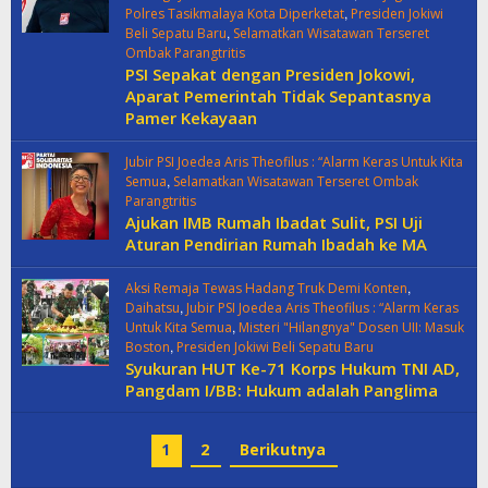
,
Polres Tasikmalaya Kota Diperketat
Presiden Jokiwi
,
Beli Sepatu Baru
Selamatkan Wisatawan Terseret
Ombak Parangtritis
PSI Sepakat dengan Presiden Jokowi,
Aparat Pemerintah Tidak Sepantasnya
Pamer Kekayaan
Jubir PSI Joedea Aris Theofilus : “Alarm Keras Untuk Kita
,
Semua
Selamatkan Wisatawan Terseret Ombak
Parangtritis
Ajukan IMB Rumah Ibadat Sulit, PSI Uji
Aturan Pendirian Rumah Ibadah ke MA
,
Aksi Remaja Tewas Hadang Truk Demi Konten
,
Daihatsu
Jubir PSI Joedea Aris Theofilus : “Alarm Keras
,
Untuk Kita Semua
Misteri "Hilangnya" Dosen UII: Masuk
,
Boston
Presiden Jokiwi Beli Sepatu Baru
Syukuran HUT Ke-71 Korps Hukum TNI AD,
Pangdam I/BB: Hukum adalah Panglima
1
2
Berikutnya