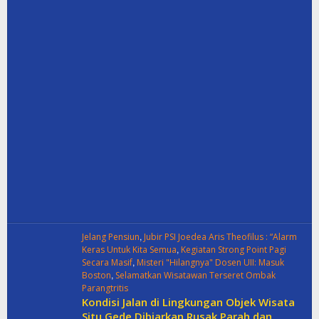
,
Jelang Pensiun
Jubir PSI Joedea Aris Theofilus : “Alarm
,
Keras Untuk Kita Semua
Kegiatan Strong Point Pagi
,
Secara Masif
Misteri "Hilangnya" Dosen UII: Masuk
,
Boston
Selamatkan Wisatawan Terseret Ombak
Parangtritis
Kondisi Jalan di Lingkungan Objek Wisata
Situ Gede Dibiarkan Rusak Parah dan